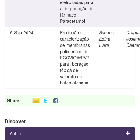
eletrofiadas para
a degradação do
fármaco
Paracetamol
9-Sep-2024
Produção e
Schons,
Dragun
caracterização
Edina
Josian
de membranas
Liara
Caeta
poliméricas de
ECOVIO®/PVP
para liberação
tópica de
valerato de
betametasona
Share
Discover
Author