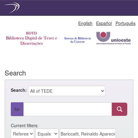
Skip
English
Español
Português
navigation
Search
Search:
for
Current filters: