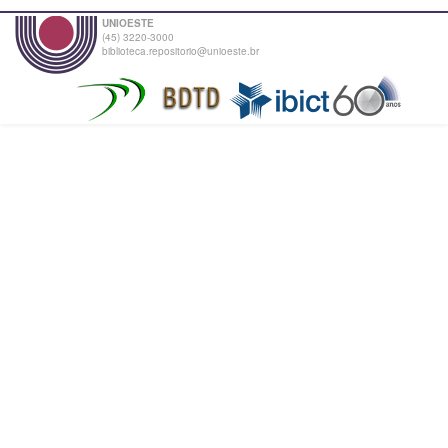
UNIOESTE
(45) 3220-3000
biblioteca.repositorio@unioeste.br