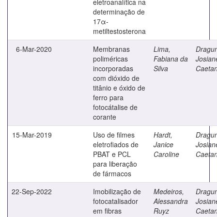
eletroanalítica na
determinação de
17α-
metiltestosterona
6-Mar-2020
Membranas
Lima,
Dragun
poliméricas
Fabiana da
Josian
incorporadas
Silva
Caeta
com dióxido de
titânio e óxido de
ferro para
fotocátalise de
corante
15-Mar-2019
Uso de filmes
Hardt,
Dragun
eletrofiados de
Janice
Josian
PBAT e PCL
Caroline
Caeta
para liberação
de fármacos
22-Sep-2022
Imobilização de
Medeiros,
Dragun
fotocatalisador
Alessandra
Josian
em fibras
Ruyz
Caeta