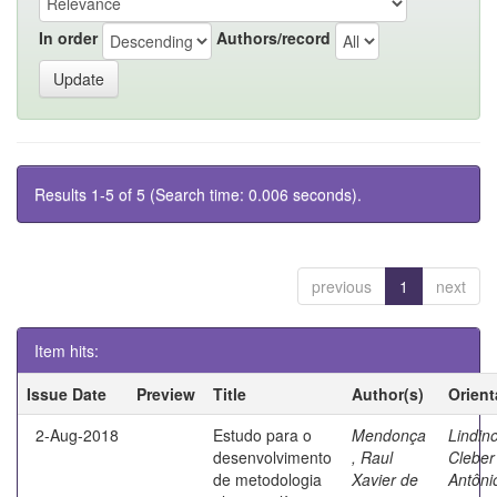
In order
Authors/record
Results 1-5 of 5 (Search time: 0.006 seconds).
previous
1
next
Item hits:
Issue Date
Preview
Title
Author(s)
Orient
2-Aug-2018
Estudo para o
Mendonça
Lindino
desenvolvimento
, Raul
Cleber
de metodologia
Xavier de
Antôni