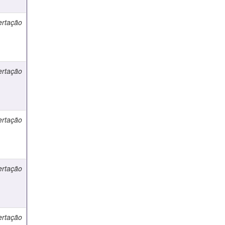
ertação
ertação
ertação
ertação
ertação