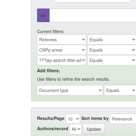
for
Current filters:
Add filters:
Use filters to refine the search results.
Results/Page
Sort items by
Authors/record