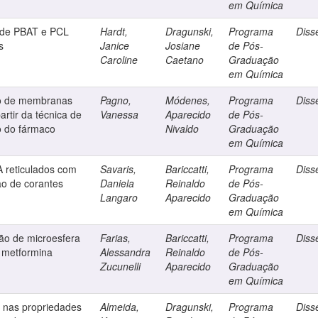
em Química
s de PBAT e PCL
Hardt,
Dragunski,
Programa
Diss
s
Janice
Josiane
de Pós-
Caroline
Caetano
Graduação
em Química
ão de membranas
Pagno,
Módenes,
Programa
Diss
artir da técnica de
Vanessa
Aparecido
de Pós-
o do fármaco
Nivaldo
Graduação
em Química
A reticulados com
Savaris,
Bariccatti,
Programa
Diss
ão de corantes
Daniela
Reinaldo
de Pós-
Langaro
Aparecido
Graduação
em Química
ão de microesfera
Farias,
Bariccatti,
Programa
Diss
o metformina
Alessandra
Reinaldo
de Pós-
Zucunelli
Aparecido
Graduação
em Química
s nas propriedades
Almeida,
Dragunski,
Programa
Diss