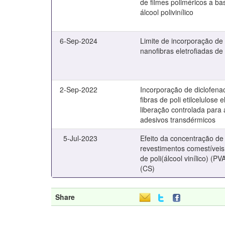
de filmes poliméricos a ba
álcool polivinílico
6-Sep-2024
Limite de incorporação de 
nanofibras eletrofiadas d
2-Sep-2022
Incorporação de diclofena
fibras de poli etilcelulose 
liberação controlada para
adesivos transdérmicos
5-Jul-2023
Efeito da concentração de 
revestimentos comestíveis
de poli(álcool vinílico) (P
(CS)
Share