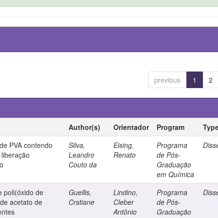
previous
1
2
Author(s)
Orientador
Program
Typ
s de PVA contendo
Silva,
Eising,
Programa
Diss
liberação
Leandro
Renato
de Pós-
no
Couto da
Graduação
em Química
e poli(óxido de
Guellis,
Lindino,
Programa
Diss
 de acetato de
Crstiane
Cleber
de Pós-
entes
Antônio
Graduação