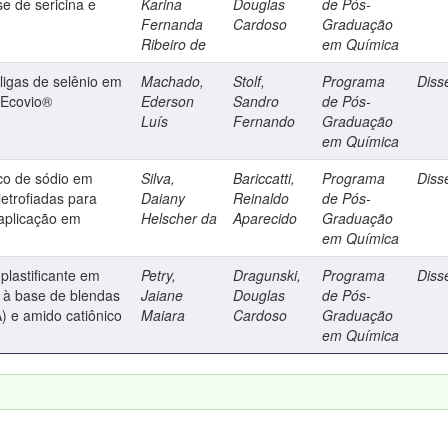
se de sericina e
Karina
Douglas
de Pós-
Fernanda
Cardoso
Graduação
Ribeiro de
em Química
ligas de selênio em
Machado,
Stolf,
Programa
Diss
e Ecovio®
Ederson
Sandro
de Pós-
Luís
Fernando
Graduação
em Química
co de sódio em
Silva,
Bariccatti,
Programa
Diss
eletrofiadas para
Daiany
Reinaldo
de Pós-
 aplicação em
Helscher da
Aparecido
Graduação
em Química
plastificante em
Petry,
Dragunski,
Programa
Diss
 à base de blendas
Jaiane
Douglas
de Pós-
VA) e amido catiônico
Maiara
Cardoso
Graduação
em Química