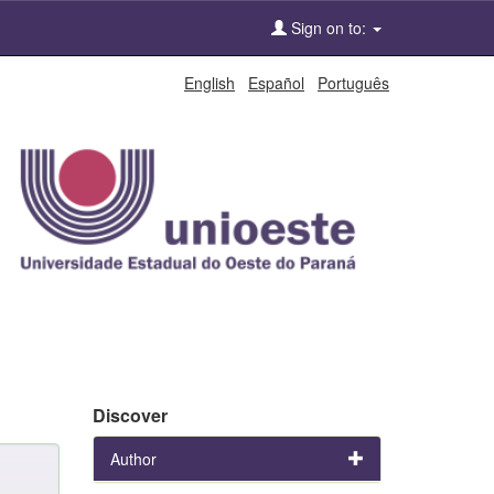
Sign on to:
English
Español
Português
Discover
Author