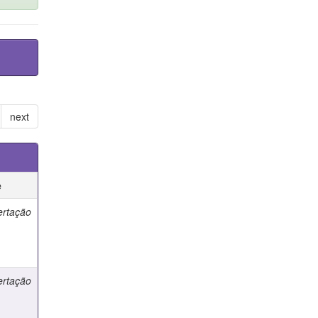
next
e
ertação
ertação