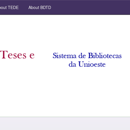
out TEDE
About BDTD