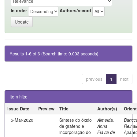
In order
Authors/record
Results 1-6 of 6 (Search time: 0.003 seconds).
previous
1
next
Item hits:
Issue Date
Preview
Title
Author(s)
Orien
5-Mar-2020
Síntese do óxido
Almeida,
Baricca
de grafeno e
Anna
Reinal
incorporação do
Flávia de
Aparec