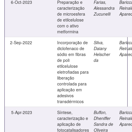
6-Oct-2023
Preparação e
Farias,
Baricca
caracterização
Alessandra
Reinal
de microesfera
Zucunelli
Aparec
de etilcelulose
com o ativo
metformina
2-Sep-2022
Incorporação de
Silva,
Baricca
diclofenaco de
Daiany
Reinal
sódio em fibras
Helscher
Aparec
de poli
da
etilcelulose
eletrofiadas para
liberação
controlada para
aplicação em
adesivos
transdérmicos
5-Apr-2023
Síntese,
Buffon,
Baricca
caracterização e
Dheniffer
Reinal
aplicação de
Sandra de
Aparec
fotocatalisadores
Oliveira