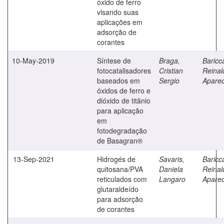
óxido de ferro
visando suas
aplicações em
adsorção de
corantes
10-May-2019
Síntese de
Braga,
Baricca
fotocatalisadores
Cristian
Reinal
baseados em
Sergio
Aparec
óxidos de ferro e
dióxido de titânio
para aplicação
em
fotodegradação
de Basagran®
13-Sep-2021
Hidrogés de
Savaris,
Baricca
quitosana/PVA
Daniela
Reinal
reticulados com
Langaro
Aparec
glutaraldeído
para adsorção
de corantes