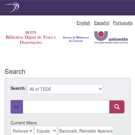
Skip
English
Español
Português
navigation
Search
Search:
for
Current filters: