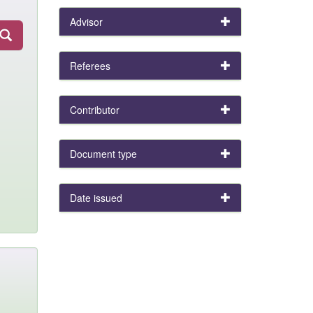
Advisor
Referees
Contributor
Document type
Date issued