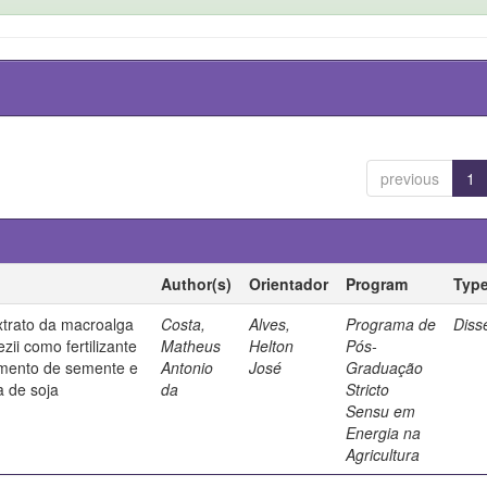
previous
1
Author(s)
Orientador
Program
Typ
xtrato da macroalga
Costa,
Alves,
Programa de
Diss
ii como fertilizante
Matheus
Helton
Pós-
tamento de semente e
Antonio
José
Graduação
a de soja
da
Stricto
Sensu em
Energia na
Agricultura