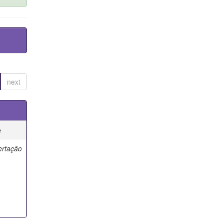
next
e
ertação