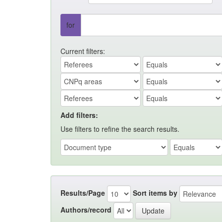
for
Current filters:
Add filters:
Use filters to refine the search results.
Results/Page
Sort items by
Authors/record