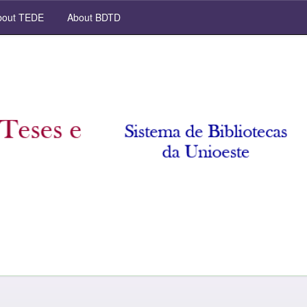
out TEDE
About BDTD