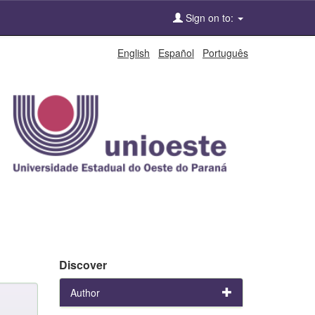
Sign on to:
English
Español
Português
Discover
Author