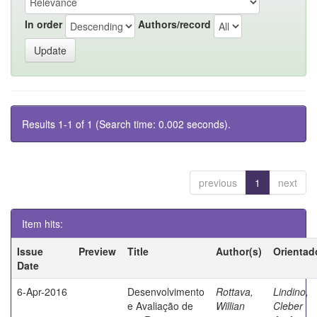
In order
Authors/record
Results 1-1 of 1 (Search time: 0.002 seconds).
previous
1
next
Item hits:
Issue
Preview
Title
Author(s)
Orientad
Date
6-Apr-2016
Desenvolvimento
Rottava,
Lindino,
e Avaliação de
Willian
Cleber