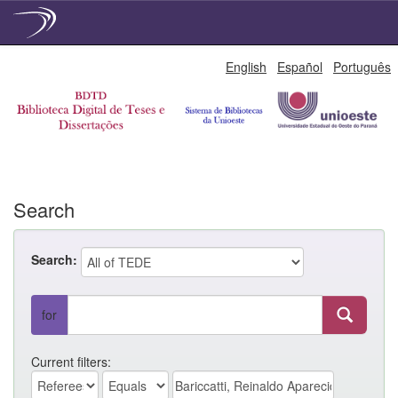
Skip
English
Español
Português
navigation
Search
Search:
for
Current filters: