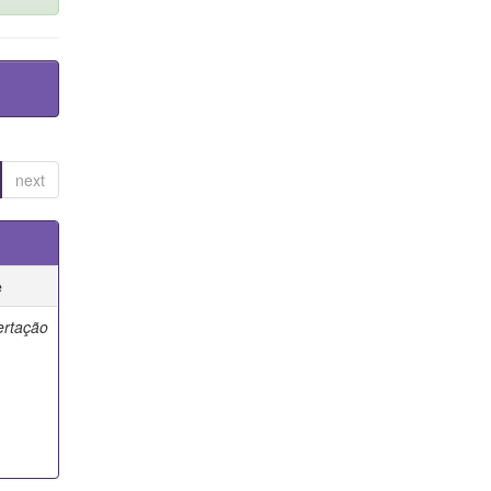
next
e
ertação