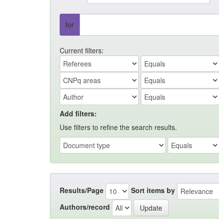
for
Current filters:
Add filters:
Use filters to refine the search results.
Results/Page
Sort items by
Authors/record