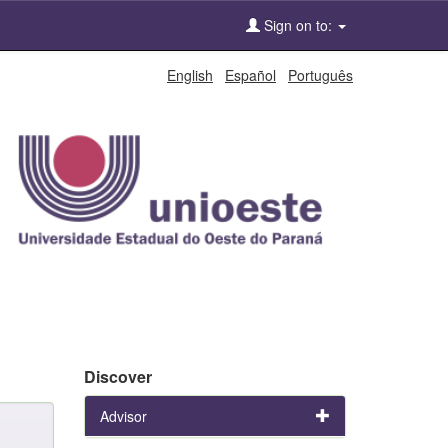
Sign on to:
English
Español
Português
Discover
Advisor