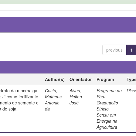
previous
1
Author(s)
Orientador
Program
Typ
xtrato da macroalga
Costa,
Alves,
Programa de
Diss
ii como fertilizante
Matheus
Helton
Pós-
tamento de semente e
Antonio
José
Graduação
a de soja
da
Stricto
Sensu em
Energia na
Agricultura