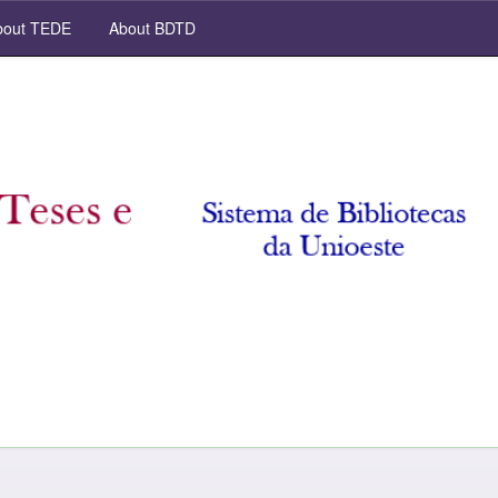
out TEDE
About BDTD