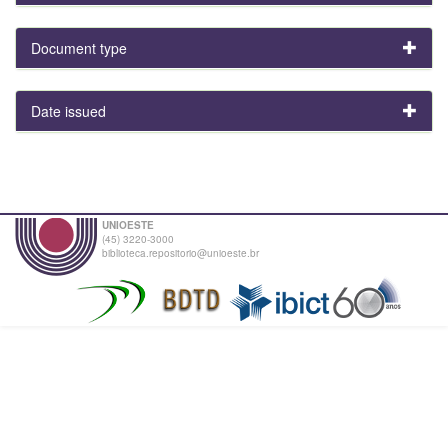
Document type
Date issued
UNIOESTE
(45) 3220-3000
biblioteca.repositorio@unioeste.br