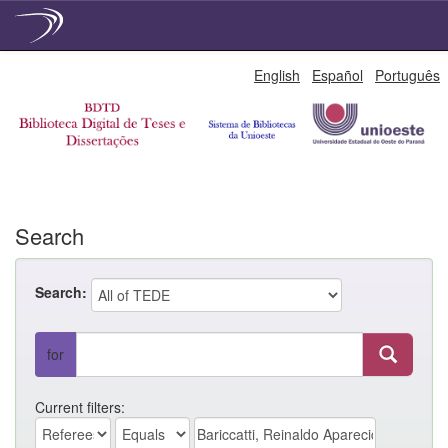
Skip
English
Español
Português
navigation
Search
Search:
for
Current filters: