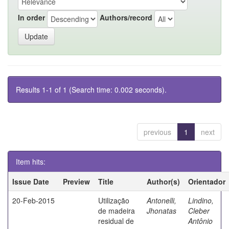
In order
Authors/record
Results 1-1 of 1 (Search time: 0.002 seconds).
previous
1
next
Item hits:
Issue Date
Preview
Title
Author(s)
Orientador
20-Feb-2015
Utilização
Antonelli,
Lindino,
de madeira
Jhonatas
Cleber
residual de
Antônio