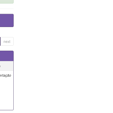
next
e
ertação