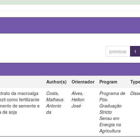
previous
1
Author(s)
Orientador
Program
Typ
xtrato da macroalga
Costa,
Alves,
Programa de
Diss
ii como fertilizante
Matheus
Helton
Pós-
tamento de semente e
Antonio
José
Graduação
a de soja
da
Stricto
Sensu em
Energia na
Agricultura