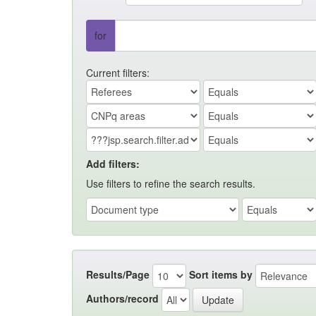
for
Current filters:
Add filters:
Use filters to refine the search results.
Results/Page
Sort items by
Authors/record