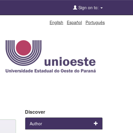
Sign on to:
English
Español
Português
Discover
Author