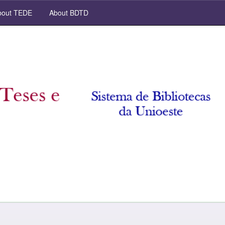
out TEDE
About BDTD