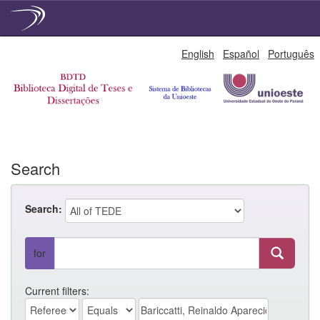
Skip
English
Español
Português
navigation
Search
Search:
for
Current filters: