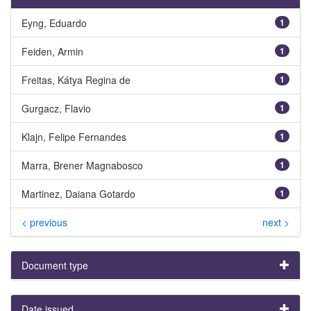
Eyng, Eduardo
1
Feiden, Armin
1
Freitas, Kátya Regina de
1
Gurgacz, Flavio
1
Klajn, Felipe Fernandes
1
Marra, Brener Magnabosco
1
Martinez, Daiana Gotardo
1
< previous
next >
Document type
Date issued