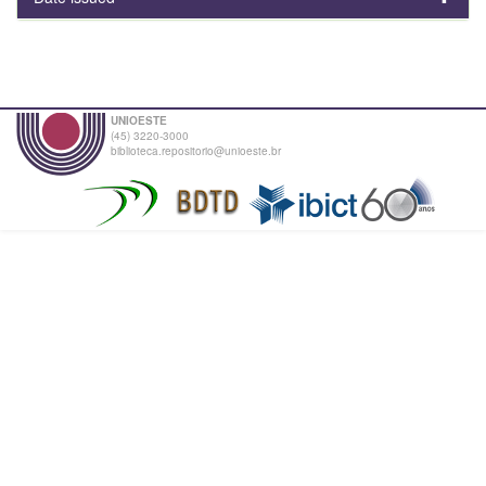
UNIOESTE
(45) 3220-3000
biblioteca.repositorio@unioeste.br