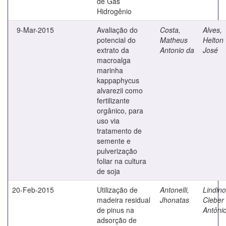
de Gás
Hidrogênio
9-Mar-2015
Avaliação do
Costa,
Alves,
potencial do
Matheus
Helton
extrato da
Antonio da
José
macroalga
marinha
kappaphycus
alvarezii como
fertilizante
orgânico, para
uso via
tratamento de
semente e
pulverização
foliar na cultura
de soja
20-Feb-2015
Utilização de
Antonelli,
Lindino
madeira residual
Jhonatas
Cleber
de pinus na
Antôni
adsorção de