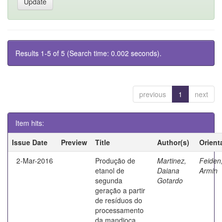
Results 1-5 of 5 (Search time: 0.002 seconds).
previous
1
next
Item hits:
Issue Date
Preview
Title
Author(s)
Orient
2-Mar-2016
Produção de
Martinez,
Feiden
etanol de
Daiana
Armin
segunda
Gotardo
geração a partir
de resíduos do
processamento
da mandioca