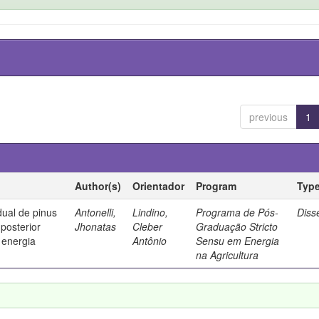
previous
1
Author(s)
Orientador
Program
Typ
dual de pinus
Antonelli,
Lindino,
Programa de Pós-
Diss
posterior
Jhonatas
Cleber
Graduação Stricto
 energia
Antônio
Sensu em Energia
na Agricultura