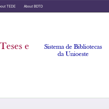
out TEDE
About BDTD