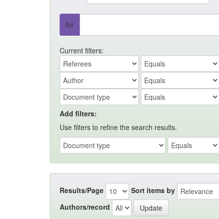
for
Current filters:
Add filters:
Use filters to refine the search results.
Results/Page
Sort items by
Authors/record