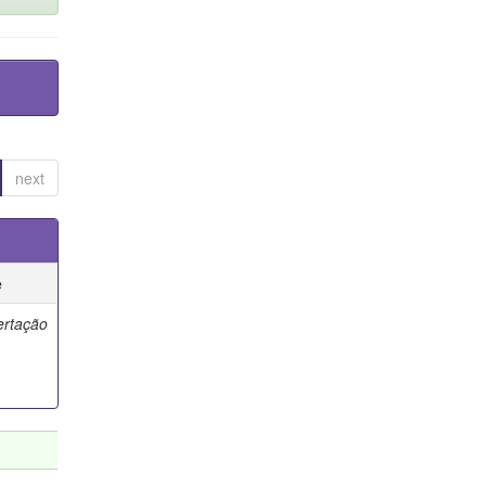
next
e
ertação