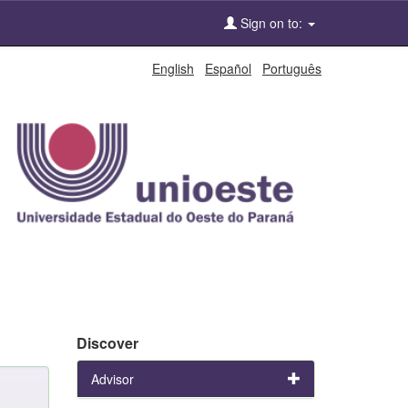
Sign on to:
English
Español
Português
Discover
Advisor