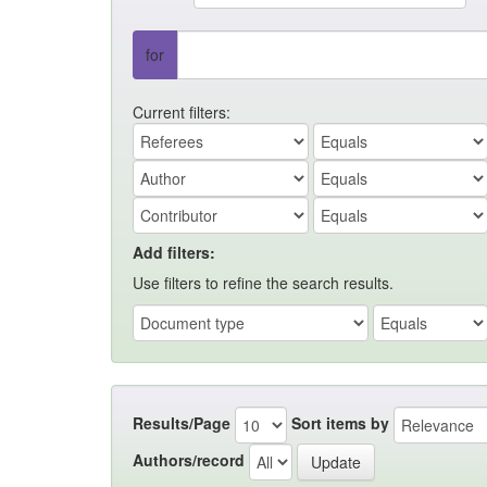
for
Current filters:
Add filters:
Use filters to refine the search results.
Results/Page
Sort items by
Authors/record