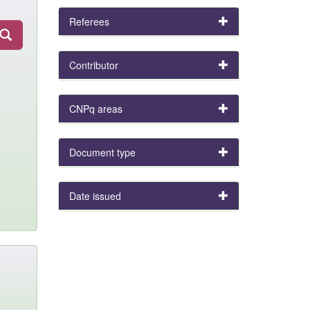
Referees
Contributor
CNPq areas
Document type
Date issued