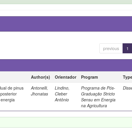
previous
1
Author(s)
Orientador
Program
Typ
dual de pinus
Antonelli,
Lindino,
Programa de Pós-
Diss
posterior
Jhonatas
Cleber
Graduação Stricto
 energia
Antônio
Sensu em Energia
na Agricultura