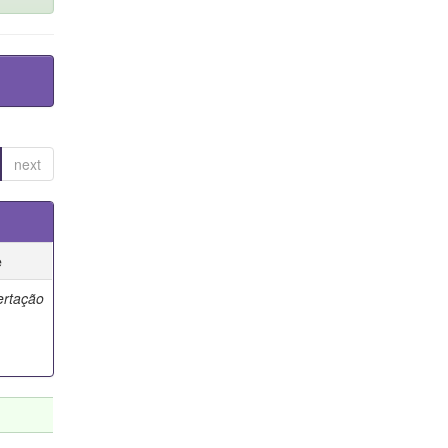
next
e
ertação