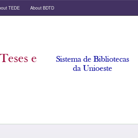
out TEDE
About BDTD