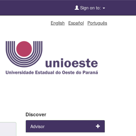
Sign on to:
English
Español
Português
Discover
Advisor