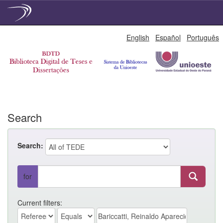
Skip
English
Español
Português
navigation
Search
Search:
for
Current filters: