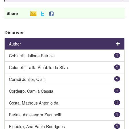
Share
Discover
Author
Cebinelli, Juliana Patrícia
1
Colonelli, Talita Amábile da Silva
1
Coradi Junjior, Olair
1
Cordeiro, Camila Cassia
1
Costa, Matheus Antonio da
1
Farias, Alessandra Zucunelli
1
Figueira, Ana Paula Rodrigues
1