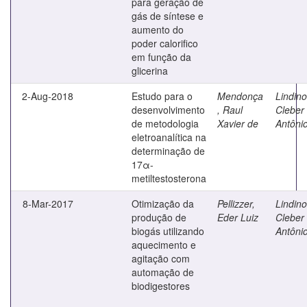
para geração de
gás de síntese e
aumento do
poder calorifico
em função da
glicerina
2-Aug-2018
Estudo para o
Mendonça
Lindino
desenvolvimento
, Raul
Cleber
de metodologia
Xavier de
Antôni
eletroanalítica na
determinação de
17α-
metiltestosterona
8-Mar-2017
Otimização da
Pellizzer,
Lindino
produção de
Eder Luiz
Cleber
biogás utilizando
Antôni
aquecimento e
agitação com
automação de
biodigestores