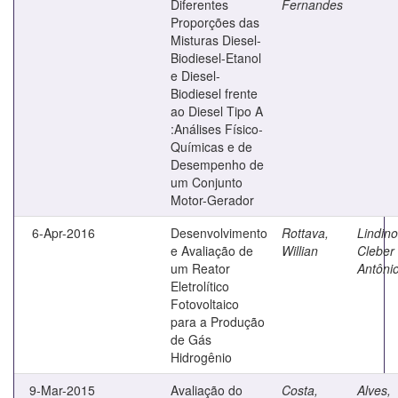
Diferentes
Fernandes
Proporções das
Misturas Diesel-
Biodiesel-Etanol
e Diesel-
Biodiesel frente
ao Diesel Tipo A
:Análises Físico-
Químicas e de
Desempenho de
um Conjunto
Motor-Gerador
6-Apr-2016
Desenvolvimento
Rottava,
Lindino
e Avaliação de
Willian
Cleber
um Reator
Antôni
Eletrolítico
Fotovoltaico
para a Produção
de Gás
Hidrogênio
9-Mar-2015
Avaliação do
Costa,
Alves,