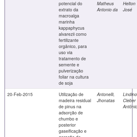
potencial do
Matheus
Helton
extrato da
Antonio da
José
macroalga
marinha
kappaphycus
alvarezii como
fertilizante
orgânico, para
uso via
tratamento de
semente e
pulverização
foliar na cultura
de soja
20-Feb-2015
Utilização de
Antonelli,
Lindino
madeira residual
Jhonatas
Cleber
de pinus na
Antôni
adsorção de
chumbo e
posterior
gaseificação e
geração de