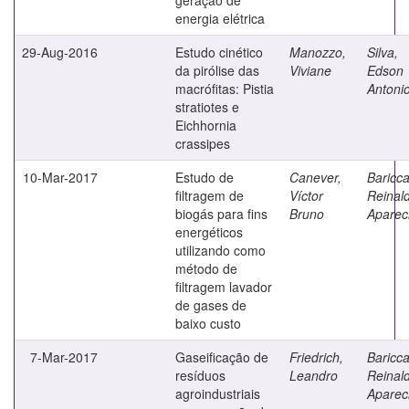
energia elétrica
29-Aug-2016
Estudo cinético
Manozzo,
Silva,
da pirólise das
Viviane
Edson
macrófitas: Pistia
Antoni
stratiotes e
Eichhornia
crassipes
10-Mar-2017
Estudo de
Canever,
Bariccat
filtragem de
Víctor
Reinal
biogás para fins
Bruno
Aparec
energéticos
utilizando como
método de
filtragem lavador
de gases de
baixo custo
7-Mar-2017
Gaseificação de
Friedrich,
Bariccat
resíduos
Leandro
Reinal
agroindustriais
Aparec