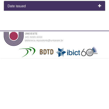
Date issued
UNIOESTE
(45) 3220-3000
biblioteca.repositorio@unioeste.br