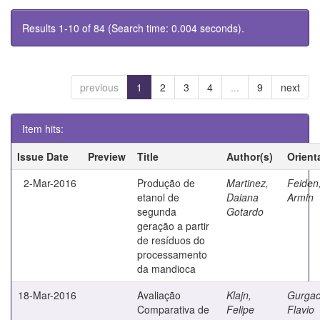
Results 1-10 of 84 (Search time: 0.004 seconds).
previous
1
2
3
4
...
9
next
Item hits:
Issue Date
Preview
Title
Author(s)
Orient
2-Mar-2016
Produção de
Martinez,
Feiden
etanol de
Daiana
Armin
segunda
Gotardo
geração a partir
de resíduos do
processamento
da mandioca
18-Mar-2016
Avaliação
Klajn,
Gurgac
Comparativa de
Felipe
Flavio