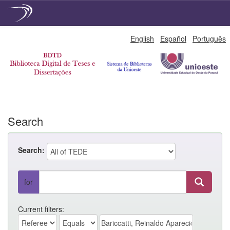
Skip
English
Español
Português
navigation
Search
Search:
for
Current filters: