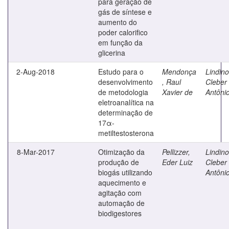
para geração de
gás de síntese e
aumento do
poder calorifico
em função da
glicerina
2-Aug-2018
Estudo para o
Mendonça
Lindino
desenvolvimento
, Raul
Cleber
de metodologia
Xavier de
Antôni
eletroanalítica na
determinação de
17α-
metiltestosterona
8-Mar-2017
Otimização da
Pellizzer,
Lindino
produção de
Eder Luiz
Cleber
biogás utilizando
Antôni
aquecimento e
agitação com
automação de
biodigestores