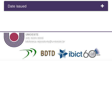
Date issued
UNIOESTE
(45) 3220-3000
biblioteca.repositorio@unioeste.br