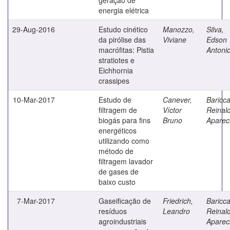
energia elétrica
29-Aug-2016
Estudo cinético
Manozzo,
Silva,
da pirólise das
Viviane
Edson
macrófitas: Pistia
Antoni
stratiotes e
Eichhornia
crassipes
10-Mar-2017
Estudo de
Canever,
Bariccat
filtragem de
Víctor
Reinal
biogás para fins
Bruno
Aparec
energéticos
utilizando como
método de
filtragem lavador
de gases de
baixo custo
7-Mar-2017
Gaseificação de
Friedrich,
Bariccat
resíduos
Leandro
Reinal
agroindustriais
Aparec