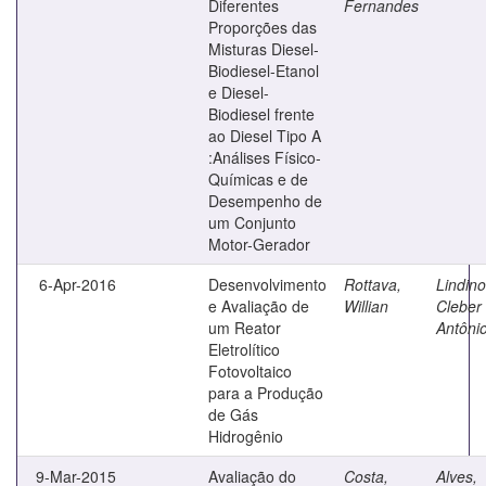
Diferentes
Fernandes
Proporções das
Misturas Diesel-
Biodiesel-Etanol
e Diesel-
Biodiesel frente
ao Diesel Tipo A
:Análises Físico-
Químicas e de
Desempenho de
um Conjunto
Motor-Gerador
6-Apr-2016
Desenvolvimento
Rottava,
Lindino
e Avaliação de
Willian
Cleber
um Reator
Antôni
Eletrolítico
Fotovoltaico
para a Produção
de Gás
Hidrogênio
9-Mar-2015
Avaliação do
Costa,
Alves,