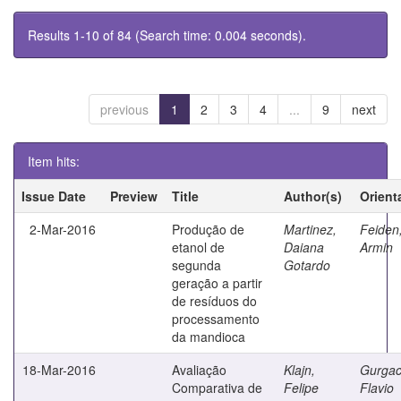
Results 1-10 of 84 (Search time: 0.004 seconds).
previous
1
2
3
4
...
9
next
Item hits:
Issue Date
Preview
Title
Author(s)
Orient
2-Mar-2016
Produção de
Martinez,
Feiden
etanol de
Daiana
Armin
segunda
Gotardo
geração a partir
de resíduos do
processamento
da mandioca
18-Mar-2016
Avaliação
Klajn,
Gurgac
Comparativa de
Felipe
Flavio