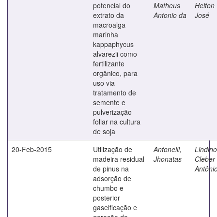
potencial do
Matheus
Helton
extrato da
Antonio da
José
macroalga
marinha
kappaphycus
alvarezii como
fertilizante
orgânico, para
uso via
tratamento de
semente e
pulverização
foliar na cultura
de soja
20-Feb-2015
Utilização de
Antonelli,
Lindino
madeira residual
Jhonatas
Cleber
de pinus na
Antôni
adsorção de
chumbo e
posterior
gaseificação e
geração de