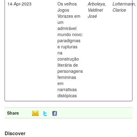
14-Apr-2023
Os velhos
Arboleya,
Lottermann,
Jogos
Valdinei
Clarice
Vorazes em
José
um
admirável
mundo novo:
paradigmas
e rupturas
na
construção
literária de
personagens
femininas
em
narrativas
distópicas
Share
Discover