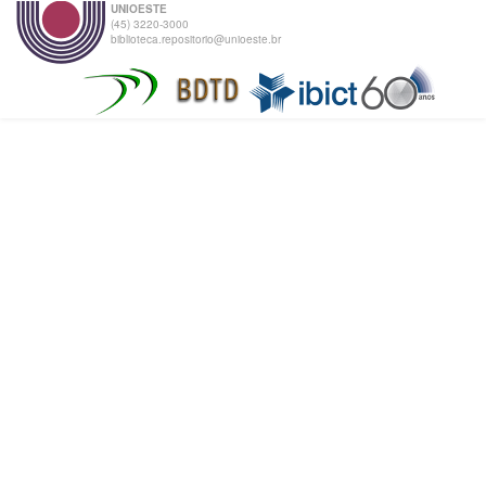
UNIOESTE
(45) 3220-3000
biblioteca.repositorio@unioeste.br