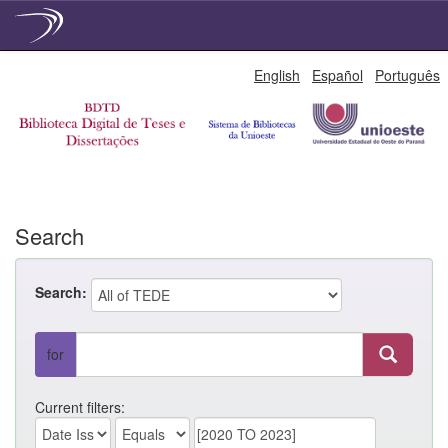
Skip
English
Español
Português
navigation
Search
Search:
for
Current filters: