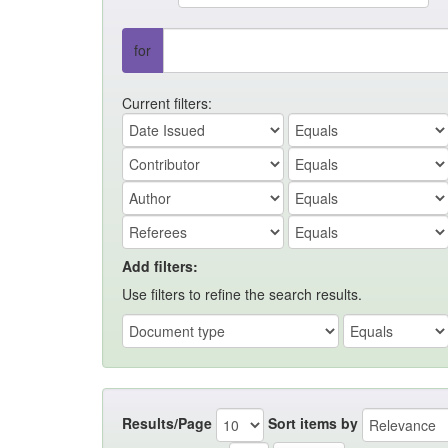
for
Current filters:
Add filters:
Use filters to refine the search results.
Results/Page
Sort items by