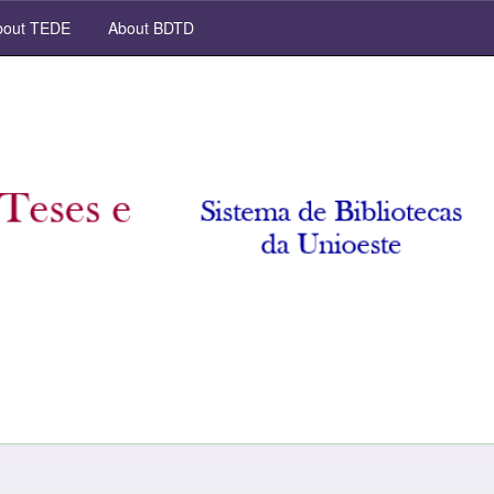
out TEDE
About BDTD