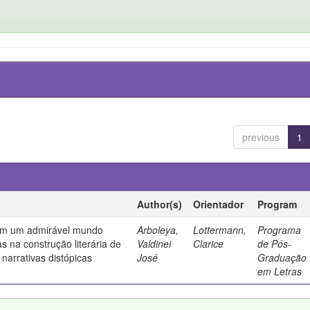
previous
1
Author(s)
Orientador
Program
em um admirável mundo
Arboleya,
Lottermann,
Programa
s na construção literária de
Valdinei
Clarice
de Pós-
narrativas distópicas
José
Graduação
em Letras