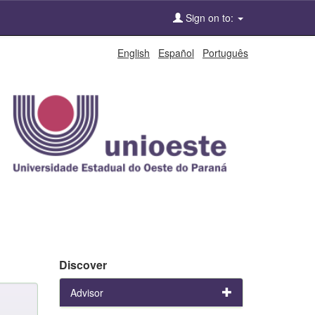
Sign on to:
English
Español
Português
Discover
Advisor