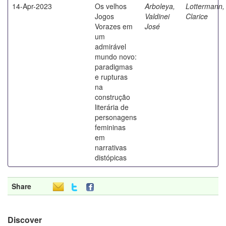
14-Apr-2023
Os velhos
Arboleya,
Lottermann,
Jogos
Valdinei
Clarice
Vorazes em
José
um
admirável
mundo novo:
paradigmas
e rupturas
na
construção
literária de
personagens
femininas
em
narrativas
distópicas
Share
Discover