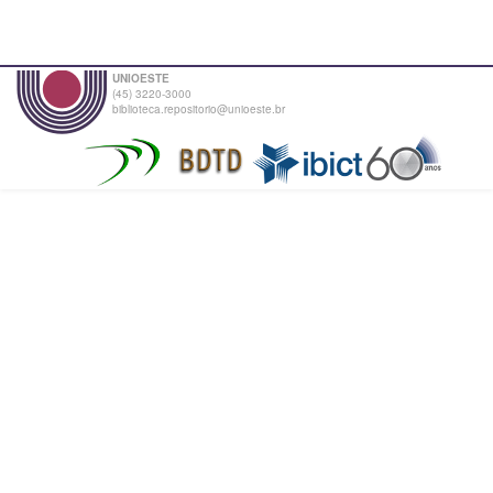
UNIOESTE
(45) 3220-3000
biblioteca.repositorio@unioeste.br