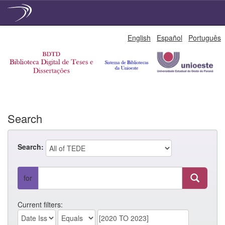
Skip
English
Español
Português
navigation
Search
Search:
for
Current filters: