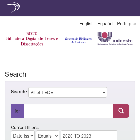
Skip
English
Español
Português
navigation
Search
Search:
for
Current filters: