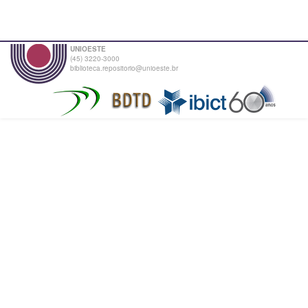
UNIOESTE
(45) 3220-3000
biblioteca.repositorio@unioeste.br