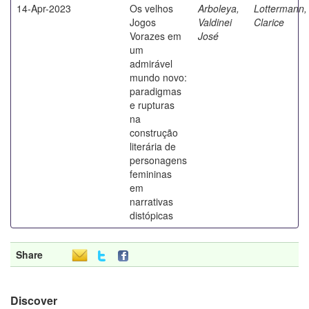
14-Apr-2023
Os velhos
Arboleya,
Lottermann,
Jogos
Valdinei
Clarice
Vorazes em
José
um
admirável
mundo novo:
paradigmas
e rupturas
na
construção
literária de
personagens
femininas
em
narrativas
distópicas
Share
Discover