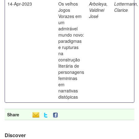
14-Apr-2023
Os velhos
Arboleya,
Lottermann,
Jogos
Valdinei
Clarice
Vorazes em
José
um
admirável
mundo novo:
paradigmas
e rupturas
na
construção
literária de
personagens
femininas
em
narrativas
distópicas
Share
Discover