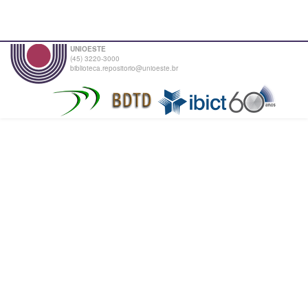
UNIOESTE
(45) 3220-3000
biblioteca.repositorio@unioeste.br