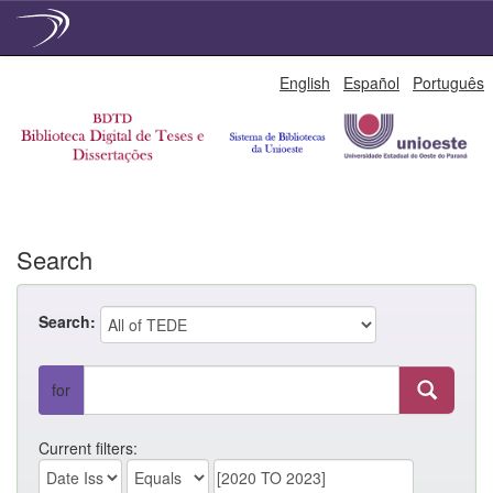
Skip
English
Español
Português
navigation
Search
Search:
for
Current filters: