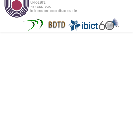
UNIOESTE
(45) 3220-3000
biblioteca.repositorio@unioeste.br