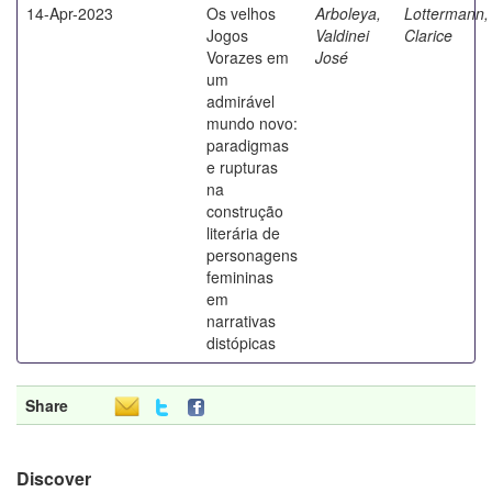
14-Apr-2023
Os velhos
Arboleya,
Lottermann,
Jogos
Valdinei
Clarice
Vorazes em
José
um
admirável
mundo novo:
paradigmas
e rupturas
na
construção
literária de
personagens
femininas
em
narrativas
distópicas
Share
Discover