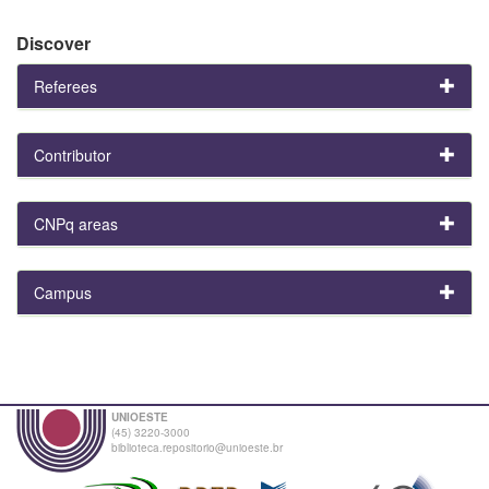
Discover
Referees
Contributor
CNPq areas
Campus
UNIOESTE
(45) 3220-3000
biblioteca.repositorio@unioeste.br