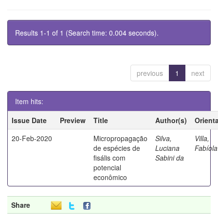
Results 1-1 of 1 (Search time: 0.004 seconds).
previous
1
next
Item hits:
Issue Date
Preview
Title
Author(s)
Orient
20-Feb-2020
Micropropagação
Silva,
Villa,
de espécies de
Luciana
Fabíola
fisális com
Sabini da
potencial
econômico
Share