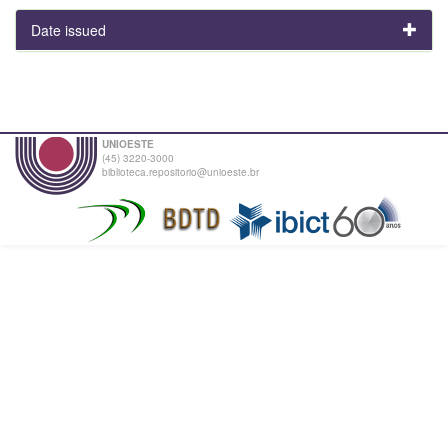
Date issued
UNIOESTE
(45) 3220-3000
biblioteca.repositorio@unioeste.br