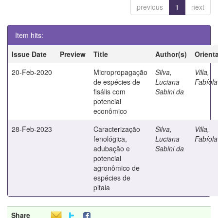
previous
1
next
Item hits:
Issue Date
Preview
Title
Author(s)
Orient
20-Feb-2020
Micropropagação
Silva,
Villa,
de espécies de
Luciana
Fabíola
fisális com
Sabini da
potencial
econômico
28-Feb-2023
Caracterização
Silva,
Villa,
fenológica,
Luciana
Fabíola
adubação e
Sabini da
potencial
agronômico de
espécies de
pitaia
Share