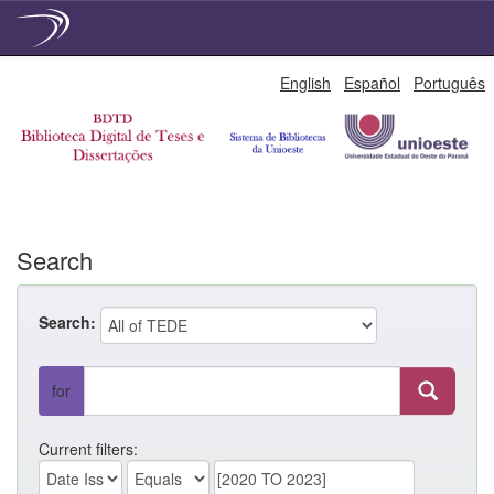
Skip
English
Español
Português
navigation
Search
Search:
for
Current filters: