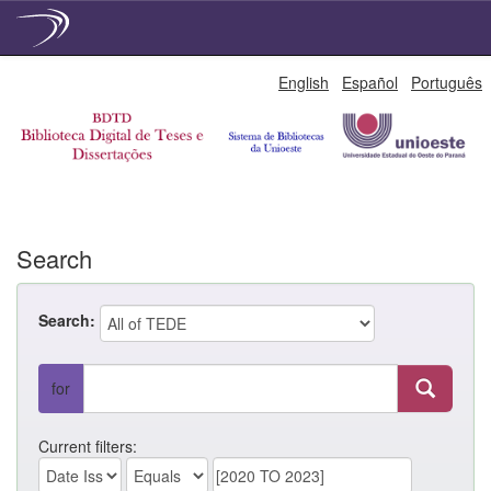
Skip
English
Español
Português
navigation
Search
Search:
for
Current filters: