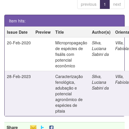
previous
1
next
Item hits:
Issue Date
Preview
Title
Author(s)
Orient
20-Feb-2020
Micropropagação
Silva,
Villa,
de espécies de
Luciana
Fabíola
fisális com
Sabini da
potencial
econômico
28-Feb-2023
Caracterização
Silva,
Villa,
fenológica,
Luciana
Fabíola
adubação e
Sabini da
potencial
agronômico de
espécies de
pitaia
Share