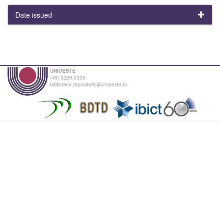
Date issued
UNIOESTE
(45) 3220-3000
biblioteca.repositorio@unioeste.br