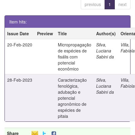
previous
1
next
Item hits:
Issue Date
Preview
Title
Author(s)
Orient
20-Feb-2020
Micropropagação
Silva,
Villa,
de espécies de
Luciana
Fabíola
fisális com
Sabini da
potencial
econômico
28-Feb-2023
Caracterização
Silva,
Villa,
fenológica,
Luciana
Fabíola
adubação e
Sabini da
potencial
agronômico de
espécies de
pitaia
Share