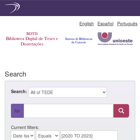
Skip
English
Español
Português
navigation
Search
Search:
for
Current filters: