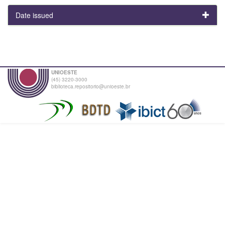
Date issued
UNIOESTE
(45) 3220-3000
biblioteca.repositorio@unioeste.br