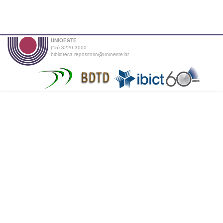
UNIOESTE
(45) 3220-3000
biblioteca.repositorio@unioeste.br