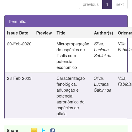
previous
1
next
Item hits:
Issue Date
Preview
Title
Author(s)
Orient
20-Feb-2020
Micropropagação
Silva,
Villa,
de espécies de
Luciana
Fabíola
fisális com
Sabini da
potencial
econômico
28-Feb-2023
Caracterização
Silva,
Villa,
fenológica,
Luciana
Fabíola
adubação e
Sabini da
potencial
agronômico de
espécies de
pitaia
Share