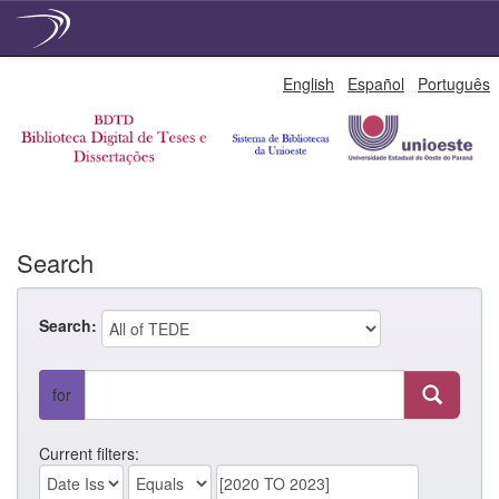
Skip
English
Español
Português
navigation
Search
Search:
for
Current filters: