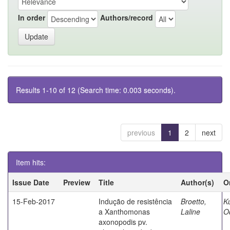
In order
Authors/record
Results 1-10 of 12 (Search time: 0.003 seconds).
previous
1
2
next
Item hits:
Issue Date
Preview
Title
Author(s)
O
15-Feb-2017
Indução de resistência
Broetto,
K
a Xanthomonas
Laline
O
axonopodis pv.