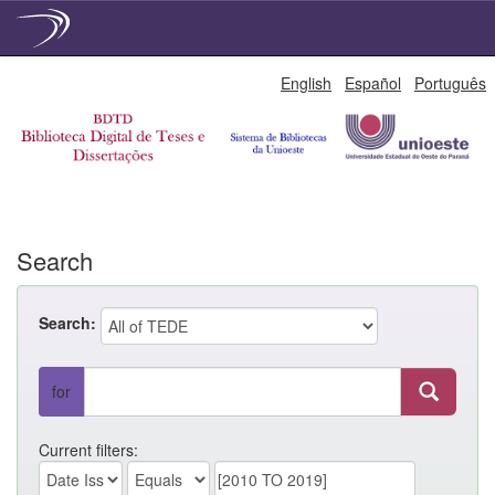
Skip
English
Español
Português
navigation
Search
Search:
for
Current filters: