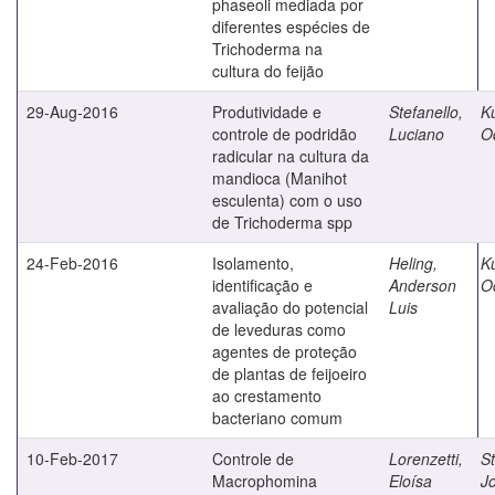
phaseoli mediada por
diferentes espécies de
Trichoderma na
cultura do feijão
29-Aug-2016
Produtividade e
Stefanello,
K
controle de podridão
Luciano
O
radicular na cultura da
mandioca (Manihot
esculenta) com o uso
de Trichoderma spp
24-Feb-2016
Isolamento,
Heling,
K
identificação e
Anderson
O
avaliação do potencial
Luis
de leveduras como
agentes de proteção
de plantas de feijoeiro
ao crestamento
bacteriano comum
10-Feb-2017
Controle de
Lorenzetti,
St
Macrophomina
Eloísa
J