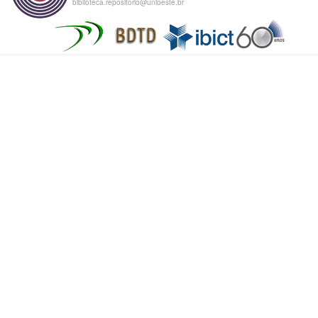
biblioteca.repositorio@unioeste.br