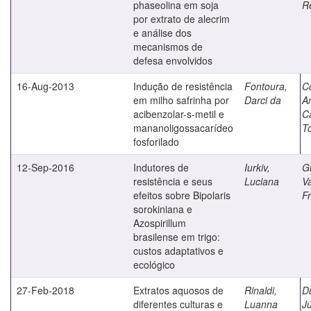
phaseolina em soja
R
por extrato de alecrim
e análise dos
mecanismos de
defesa envolvidos
16-Aug-2013
Indução de resistência
Fontoura,
C
em milho safrinha por
Darci da
A
acibenzolar-s-metil e
C
mananoligossacarídeo
T
fosforilado
12-Sep-2016
Indutores de
Iurkiv,
G
resistência e seus
Luciana
V
efeitos sobre Bipolaris
F
sorokiniana e
Azospirillum
brasilense em trigo:
custos adaptativos e
ecológico
27-Feb-2018
Extratos aquosos de
Rinaldi,
D
diferentes culturas e
Luanna
Jú