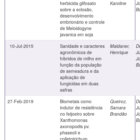
herbicida glifosato
Karoline
J
sobre a eclosão,
B
desenvolvimento
embrionário e controle
de Meloidogyne
javanica em soja
10-Jul-2015
Sanidade e caracteres
Maldaner,
D
agronômicos de
Henrique
Jú
híbridos de milho em
J
função da população
B
de semeadura e da
aplicação de
fungicidas em duas
safras
27-Feb-2019
Biometais como
Queiroz,
D
indutor de resistência
Samara
Jú
no feijoeiro sobre
Brandão
J
Xanthomonas
B
axonopodis pv.
phaseoli e
colletotrichum