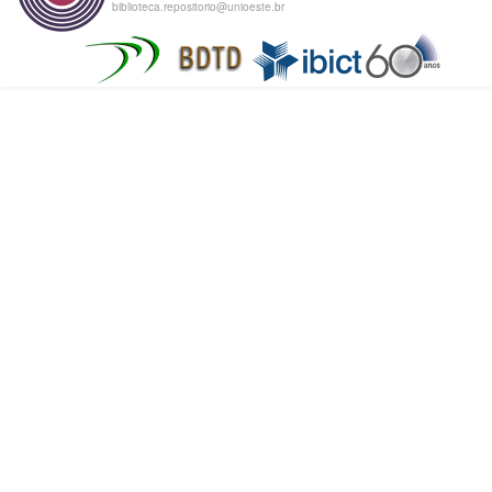
biblioteca.repositorio@unioeste.br