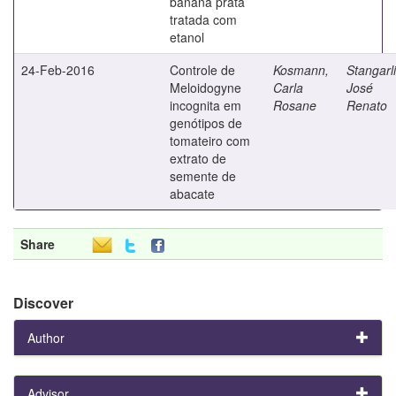
banana prata
tratada com
etanol
24-Feb-2016
Controle de
Kosmann,
Stangarli
Meloidogyne
Carla
José
incognita em
Rosane
Renato
genótipos de
tomateiro com
extrato de
semente de
abacate
Share
Discover
Author
Advisor