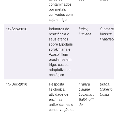
contaminados
por metais
cultivados com
soja e trigo
12-Sep-2016
Indutores de
Iurkiv,
Guimarã
resistência e
Luciana
Vandeir
seus efeitos
Francisc
sobre Bipolaris
sorokiniana e
Azospirillum
brasilense em
trigo: custos
adaptativos e
ecológico
15-Dec-2016
Resposta
França,
Braga,
fisiológica,
Daiane
Gilberto
atividade de
Luckmann
Costa
enzimas
Balbinotti
antioxidantes e
de
conservação da