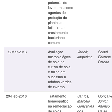
potencial de
leveduras como
agentes de
proteção de
plantas de
feijoeiro ao
crestamento
bacteriano
comum
2-Mar-2016
Avaliação
Vanelli,
Seidel,
microbiológica
Jaqueline
Edleusa
de solo no
Pereira
cultivo de soja
e milho em
sucessão a
adubos verdes
de inverno
29-Feb-2016
Tratamento
Santos,
Gonçalv
homeopático
Marcelo
Júnior,
na remediação
Gonçalves
Affonso
de solos
dos
Celso