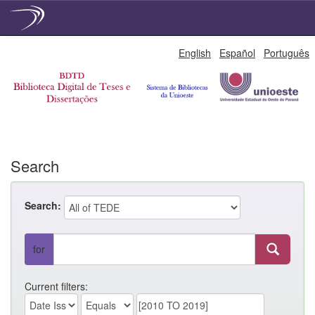
Skip
English
Español
Português
navigation
Search
Search:
for
Current filters: