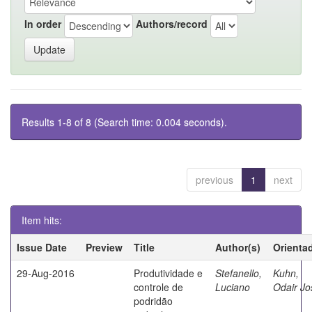
In order
Authors/record
Results 1-8 of 8 (Search time: 0.004 seconds).
previous
1
next
Item hits:
Issue Date
Preview
Title
Author(s)
Orienta
29-Aug-2016
Produtividade e
Stefanello,
Kuhn,
controle de
Luciano
Odair Jo
podridão