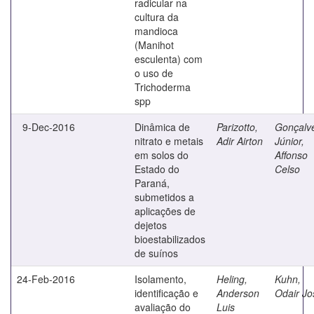
radicular na
cultura da
mandioca
(Manihot
esculenta) com
o uso de
Trichoderma
spp
9-Dec-2016
Dinâmica de
Parizotto,
Gonçalv
nitrato e metais
Adir Airton
Júnior,
em solos do
Affonso
Estado do
Celso
Paraná,
submetidos a
aplicações de
dejetos
bioestabilizados
de suínos
24-Feb-2016
Isolamento,
Heling,
Kuhn,
identificação e
Anderson
Odair Jo
avaliação do
Luis