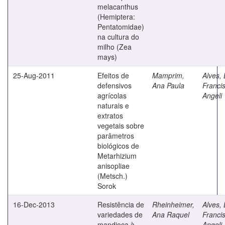
melacanthus
(Hemiptera:
Pentatomidae)
na cultura do
milho (Zea
mays)
25-Aug-2011
Efeitos de
Mamprim,
Alves, 
defensivos
Ana Paula
Franci
agrícolas
Angeli
naturais e
extratos
vegetais sobre
parâmetros
biológicos de
Metarhizium
anisopliae
(Metsch.)
Sorok
16-Dec-2013
Resistência de
Rheinheimer,
Alves, 
variedades de
Ana Raquel
Franci
mandioca à
Angeli