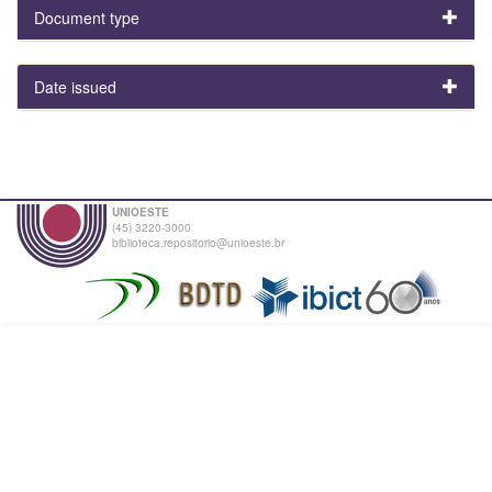
Document type
Date issued
UNIOESTE
(45) 3220-3000
biblioteca.repositorio@unioeste.br