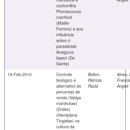
cochonilha
Phenacoccus
manihoti
(Matile-
Ferrero) e sua
influência
sobre o
parasitoide
Anagyrus
lopezi (De
Santis)
19-Feb-2010
Controle
Bellon,
Alves, 
biológico e
Patrícia
Franci
alternativo do
Paula
Angeli
percevejo de
renda (Vatiga
manihotae)
(Drake)
(Hemiptera:
Tingidae) na
cultura da