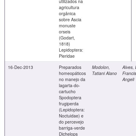
utilizados na
agricultura
orgânica
sobre Ascia
monuste
orseis
(Godart,
1818)
Lepidoptera:
Pieridae
16-Dec-2013
Preparados
Modolon,
Alves, 
homeopáticos
Tatiani Alano
Franci
no manejo da
Angeli
lagarta-do-
cartucho
Spodoptera
frugiperda
(Lepidoptera:
Noctuidae) e
do percevejo
barriga-verde
Dichelops