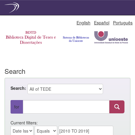
Skip
English
Español
Português
navigation
Search
Search:
for
Current filters: