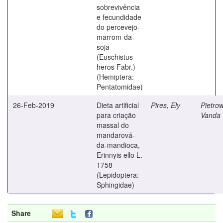
sobrevivência
e fecundidade
do percevejo-
marrom-da-
soja
(Euschistus
heros Fabr.)
(Hemiptera:
Pentatomidae)
26-Feb-2019
Dieta artificial
Pires, Ely
Pietrow
para criação
Vanda
massal do
mandarová-
da-mandioca,
Erinnyis ello L.
1758
(Lepidoptera:
Sphingidae)
Share