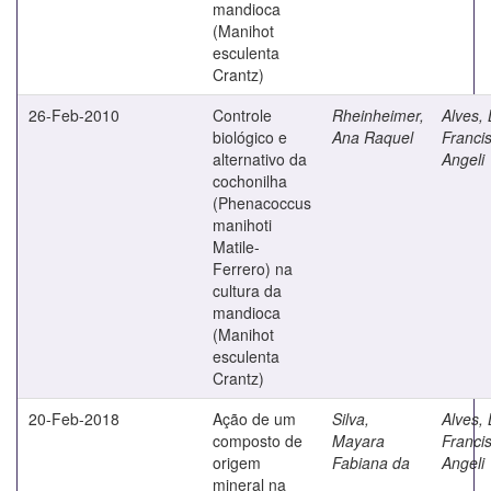
mandioca
(Manihot
esculenta
Crantz)
26-Feb-2010
Controle
Rheinheimer,
Alves, 
biológico e
Ana Raquel
Franci
alternativo da
Angeli
cochonilha
(Phenacoccus
manihoti
Matile-
Ferrero) na
cultura da
mandioca
(Manihot
esculenta
Crantz)
20-Feb-2018
Ação de um
Silva,
Alves, 
composto de
Mayara
Franci
origem
Fabiana da
Angeli
mineral na