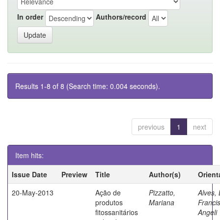
In order
Authors/record
Results 1-8 of 8 (Search time: 0.004 seconds).
previous
1
next
Item hits:
Issue Date
Preview
Title
Author(s)
Orient
20-May-2013
Ação de
Pizzatto,
Alves, 
produtos
Mariana
Franci
fitossanitários
Angeli