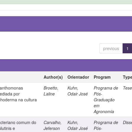
previous
1
Author(s)
Orientador
Program
Typ
 Xanthomonas
Broetto,
Kuhn,
Programa de
Tes
ediada por
Laline
Odair José
Pós-
ichoderma na cultura
Graduação
em
Agronomia
acteriano comum do
Carvalho,
Kuhn,
Programa de
Diss
lutinis e
Jeferson
Odair José
Pós-