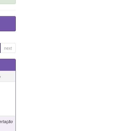
next
e
e
ertação