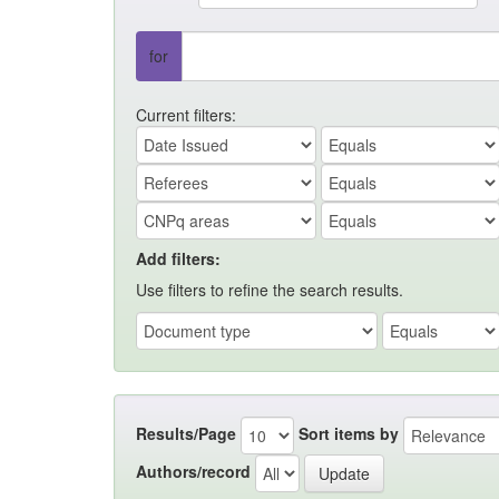
for
Current filters:
Add filters:
Use filters to refine the search results.
Results/Page
Sort items by
Authors/record