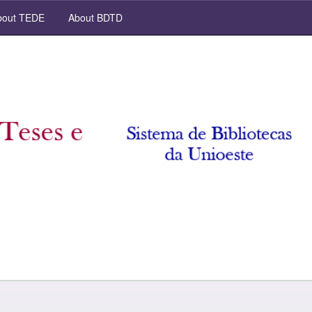
out TEDE
About BDTD