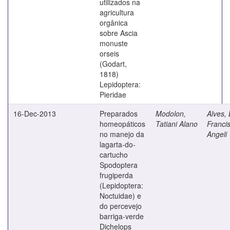
utilizados na
agricultura
orgânica
sobre Ascia
monuste
orseis
(Godart,
1818)
Lepidoptera:
Pieridae
16-Dec-2013
Preparados
Modolon,
Alves, 
homeopáticos
Tatiani Alano
Franci
no manejo da
Angeli
lagarta-do-
cartucho
Spodoptera
frugiperda
(Lepidoptera:
Noctuidae) e
do percevejo
barriga-verde
Dichelops