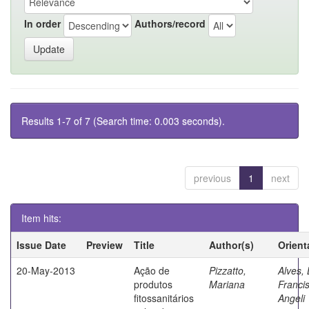
In order
Authors/record
Results 1-7 of 7 (Search time: 0.003 seconds).
previous
1
next
Item hits:
Issue Date
Preview
Title
Author(s)
Orient
20-May-2013
Ação de
Pizzatto,
Alves, 
produtos
Mariana
Franci
fitossanitários
Angeli