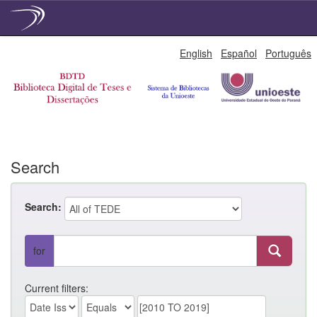
Skip
English
Español
Português
navigation
Search
Search:
for
Current filters: