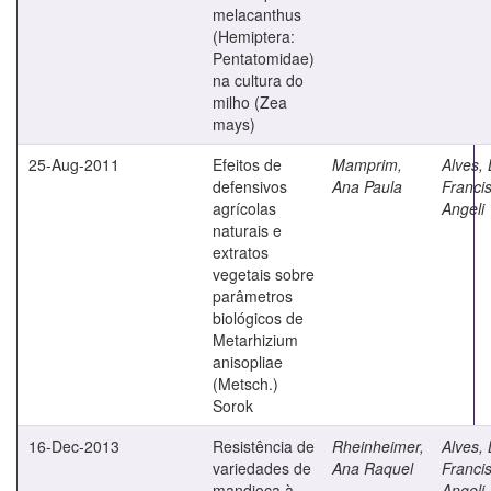
melacanthus
(Hemiptera:
Pentatomidae)
na cultura do
milho (Zea
mays)
25-Aug-2011
Efeitos de
Mamprim,
Alves, 
defensivos
Ana Paula
Franci
agrícolas
Angeli
naturais e
extratos
vegetais sobre
parâmetros
biológicos de
Metarhizium
anisopliae
(Metsch.)
Sorok
16-Dec-2013
Resistência de
Rheinheimer,
Alves, 
variedades de
Ana Raquel
Franci
mandioca à
Angeli