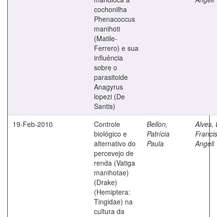
cochonilha
Phenacoccus
manihoti
(Matile-
Ferrero) e sua
influência
sobre o
parasitoide
Anagyrus
lopezi (De
Santis)
19-Feb-2010
Controle
Bellon,
Alves, 
biológico e
Patrícia
Franci
alternativo do
Paula
Angeli
percevejo de
renda (Vatiga
manihotae)
(Drake)
(Hemiptera:
Tingidae) na
cultura da