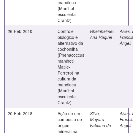
mandioca
(Manihot
esculenta
Crantz)
26-Feb-2010
Controle
Rheinheimer,
Alves, 
biológico e
Ana Raquel
Franci
alternativo da
Angeli
cochonilha
(Phenacoccus
manihoti
Matile-
Ferrero) na
cultura da
mandioca
(Manihot
esculenta
Crantz)
20-Feb-2018
Ação de um
Silva,
Alves, 
composto de
Mayara
Franci
origem
Fabiana da
Angeli
mineral na