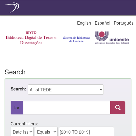
Skip
English
Español
Português
navigation
Search
Search:
for
Current filters: