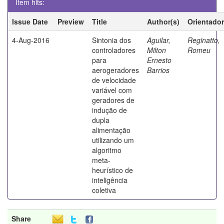
Item hits:
Issue Date
Preview
Title
Author(s)
Orientador
4-Aug-2016
Sintonia dos
Aguilar,
Reginatto,
controladores
Milton
Romeu
para
Ernesto
aerogeradores
Barrios
de velocidade
variável com
geradores de
indução de
dupla
alimentação
utilizando um
algoritmo
meta-
heurístico de
inteligência
coletiva
Share