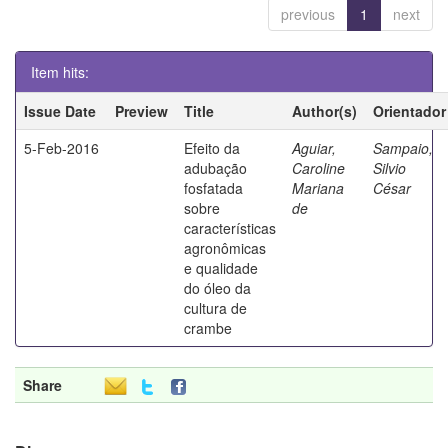
previous
1
next
Item hits:
Issue Date
Preview
Title
Author(s)
Orientador
5-Feb-2016
Efeito da
Aguiar,
Sampaio,
adubação
Caroline
Silvio
fosfatada
Mariana
César
sobre
de
características
agronômicas
e qualidade
do óleo da
cultura de
crambe
Share