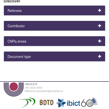
Discover
Referees
Contributor
CNPq areas
Document type
UNIOESTE
(45) 3220-3000
biblioteca.repositorio@unioeste.br