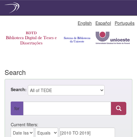
Skip
English
Español
Português
navigation
Search
Search:
for
Current filters: