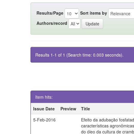
Results/Page
Sort items by
Authors/record
Results 1-1 of 1 (Search time: 0.003 seconds).
Item hits:
Issue Date
Preview
Title
5-Feb-2016
Efeito da adubação fosfata
características agronômica
do óleo da cultura de cram