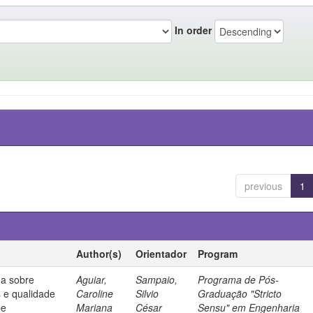
In order
previous
1
Author(s)
Orientador
Program
da sobre
Aguiar,
Sampaio,
Programa de Pós-
s e qualidade
Caroline
Silvio
Graduação "Stricto
be
Mariana
César
Sensu" em Engenharia