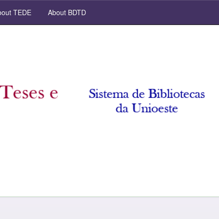
out TEDE
About BDTD