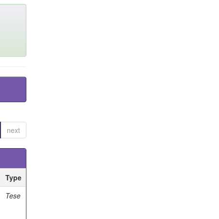
next
Type
Tese