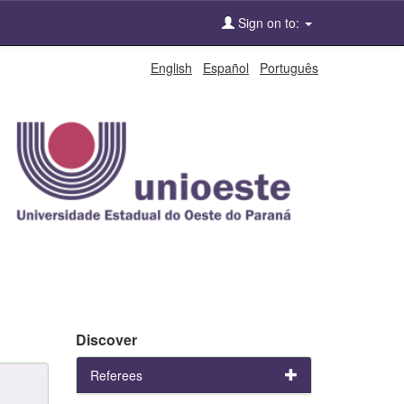
Sign on to:
English
Español
Português
Discover
Referees