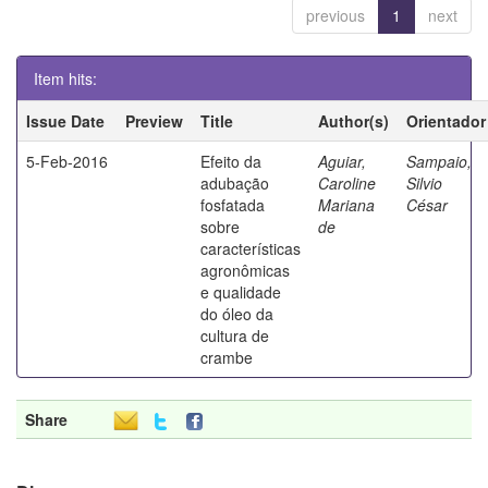
previous
1
next
Item hits:
Issue Date
Preview
Title
Author(s)
Orientador
5-Feb-2016
Efeito da
Aguiar,
Sampaio,
adubação
Caroline
Silvio
fosfatada
Mariana
César
sobre
de
características
agronômicas
e qualidade
do óleo da
cultura de
crambe
Share