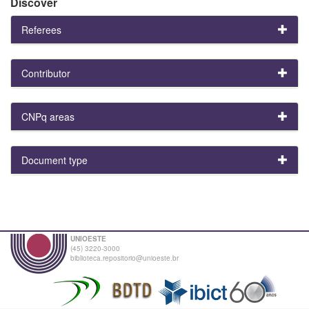
Discover
Referees
Contributor
CNPq areas
Document type
UNIOESTE
(45) 3220-3000
biblioteca.repositorio@unioeste.br