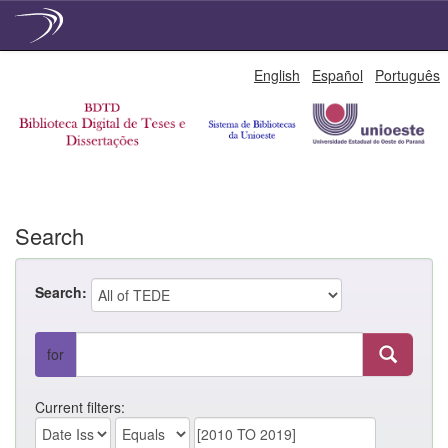
Skip
English
Español
Português
navigation
Search
Search:
for
Current filters: