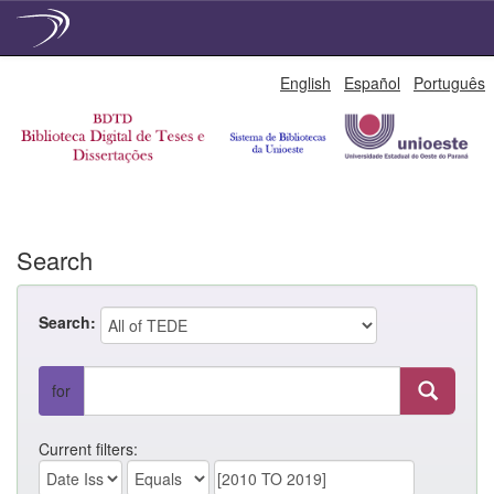
Skip
English
Español
Português
navigation
Search
Search:
for
Current filters: