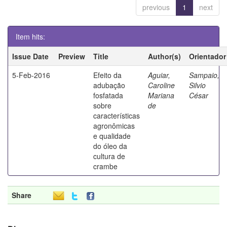
previous
1
next
Item hits:
Issue Date
Preview
Title
Author(s)
Orientador
5-Feb-2016
Efeito da
Aguiar,
Sampaio,
adubação
Caroline
Silvio
fosfatada
Mariana
César
sobre
de
características
agronômicas
e qualidade
do óleo da
cultura de
crambe
Share