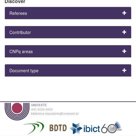
Discover
Referees
Contributor
CNPq areas
Document type
UNIOESTE
(45) 3220-3000
biblioteca.repositorio@unioeste.br