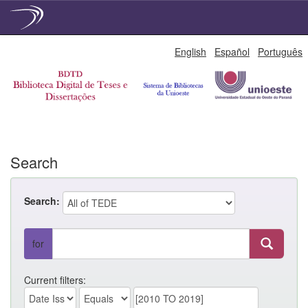
Skip
English
Español
Português
navigation
Search
Search:
for
Current filters: