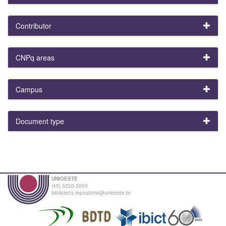
Contributor
CNPq areas
Campus
Document type
UNIOESTE
(45) 3220-3000
biblioteca.repositorio@unioeste.br