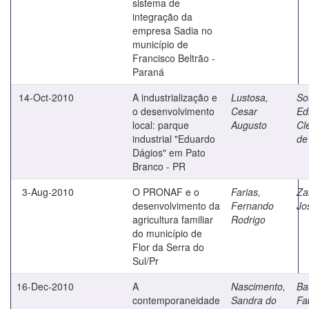
sistema de
integração da
empresa Sadia no
município de
Francisco Beltrão -
Paraná
14-Oct-2010
A industrialização e
Lustosa,
So
o desenvolvimento
Cesar
Ed
local: parque
Augusto
Cl
industrial "Eduardo
de
Dágios" em Pato
Branco - PR
3-Aug-2010
O PRONAF e o
Farias,
Za
desenvolvimento da
Fernando
Jo
agricultura familiar
Rodrigo
do município de
Flor da Serra do
Sul/Pr
16-Dec-2010
A
Nascimento,
Ba
contemporaneidade
Sandra do
Fa