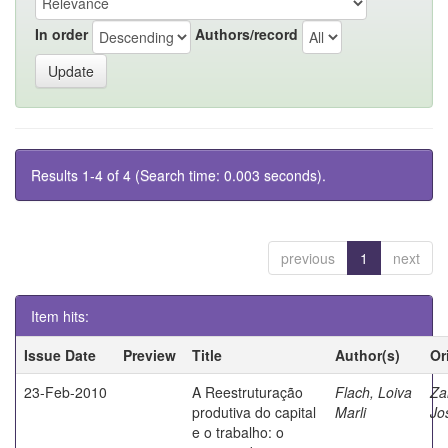
In order
Authors/record
Results 1-4 of 4 (Search time: 0.003 seconds).
previous
1
next
Item hits:
Issue Date
Preview
Title
Author(s)
Or
23-Feb-2010
A Reestruturação
Flach, Loiva
Za
produtiva do capital
Marli
Jo
e o trabalho: o