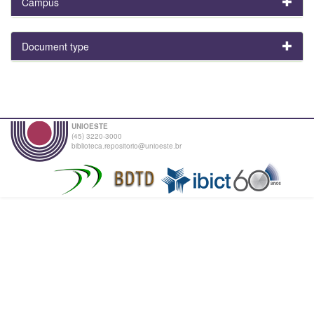
Campus
Document type
UNIOESTE
(45) 3220-3000
biblioteca.repositorio@unioeste.br