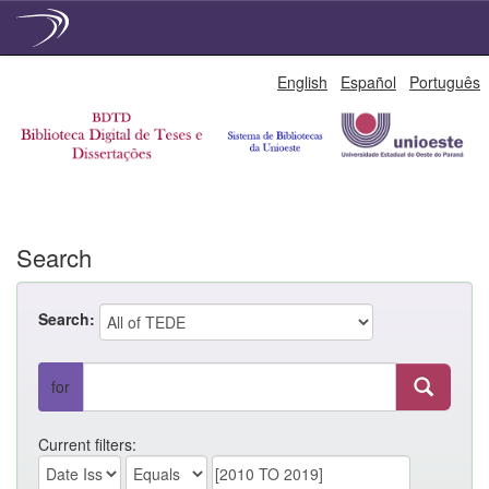
Skip
English
Español
Português
navigation
Search
Search:
for
Current filters: