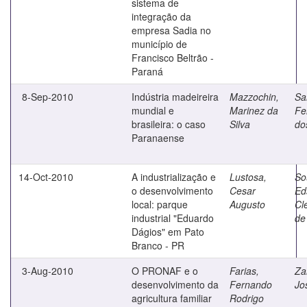
sistema de
integração da
empresa Sadia no
município de
Francisco Beltrão -
Paraná
8-Sep-2010
Indústria madeireira
Mazzochin,
Sa
mundial e
Marinez da
Fe
brasileira: o caso
Silva
do
Paranaense
14-Oct-2010
A industrialização e
Lustosa,
So
o desenvolvimento
Cesar
Ed
local: parque
Augusto
Cl
industrial "Eduardo
de
Dágios" em Pato
Branco - PR
3-Aug-2010
O PRONAF e o
Farias,
Za
desenvolvimento da
Fernando
Jo
agricultura familiar
Rodrigo