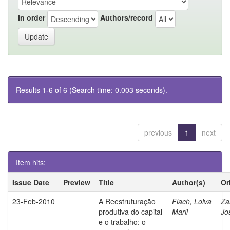
In order
Authors/record
Results 1-6 of 6 (Search time: 0.003 seconds).
previous
1
next
Item hits:
Issue Date
Preview
Title
Author(s)
Or
23-Feb-2010
A Reestruturação
Flach, Loiva
Za
produtiva do capital
Marli
Jo
e o trabalho: o