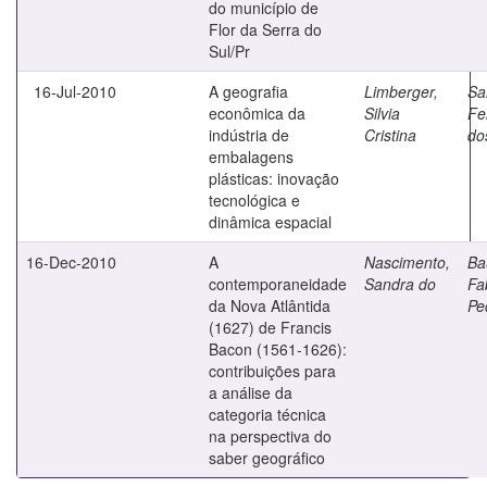
do município de
Flor da Serra do
Sul/Pr
16-Jul-2010
A geografia
Limberger,
Sa
econômica da
Silvia
Fe
indústria de
Cristina
do
embalagens
plásticas: inovação
tecnológica e
dinâmica espacial
16-Dec-2010
A
Nascimento,
Ba
contemporaneidade
Sandra do
Fa
da Nova Atlântida
Pe
(1627) de Francis
Bacon (1561-1626):
contribuições para
a análise da
categoria técnica
na perspectiva do
saber geográfico