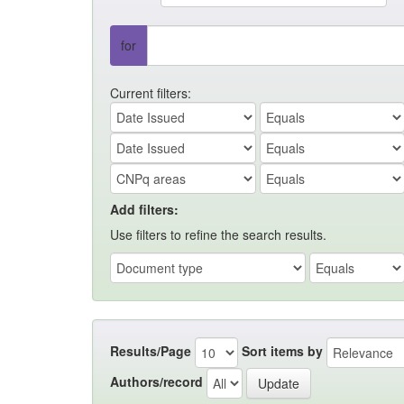
for
Current filters:
Add filters:
Use filters to refine the search results.
Results/Page
Sort items by
Authors/record