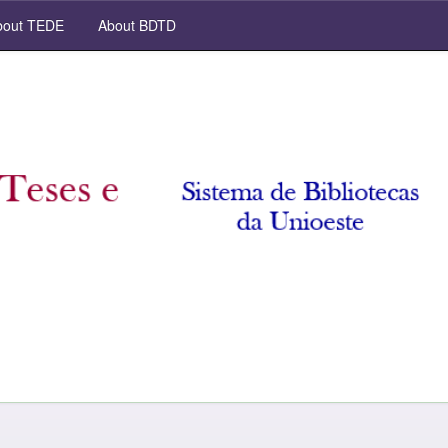
out TEDE
About BDTD