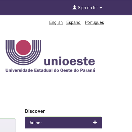
Sign on to:
English
Español
Português
Discover
Author