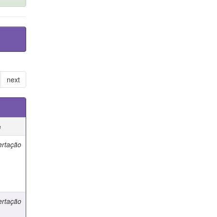
next
e
ertação
ertação