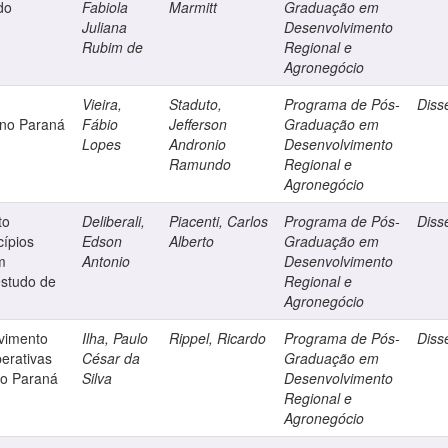
do
Fabiola
Marmitt
Graduação em
Juliana
Desenvolvimento
Rubim de
Regional e
Agronegócio
Vieira,
Staduto,
Programa de Pós-
Diss
 no Paraná
Fábio
Jefferson
Graduação em
Lopes
Andronio
Desenvolvimento
Ramundo
Regional e
Agronegócio
to
Deliberali,
Piacenti, Carlos
Programa de Pós-
Diss
ípios
Edson
Alberto
Graduação em
m
Antonio
Desenvolvimento
estudo de
Regional e
Agronegócio
vimento
Ilha, Paulo
Rippel, Ricardo
Programa de Pós-
Diss
erativas
César da
Graduação em
do Paraná
Silva
Desenvolvimento
Regional e
Agronegócio