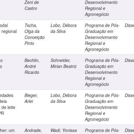
Zeni de
Desenvolvimento
Castro
Regional e
Agronegócio
modal
Tscha,
Lobo, Débora
Programa de Pós-
Diss
 regional
Olga da
da Silva
Graduação em
Conceição
Desenvolvimento
Pinto
Regional e
Agronegócio
do
Bechlin,
Schneider,
Programa de Pós-
Diss
do
André
Mirian Beatriz
Graduação em
Ricardo
Desenvolvimento
Regional e
Agronegócio
iedades
Bieger,
Lobo, Débora
Programa de Pós-
Diss
deia
Arlei
da Silva
Graduação em
 de leite
Desenvolvimento
PR
Regional e
Agronegócio
her: um
Andrade,
Wadi, Yonissa
Programa de Pós-
Diss