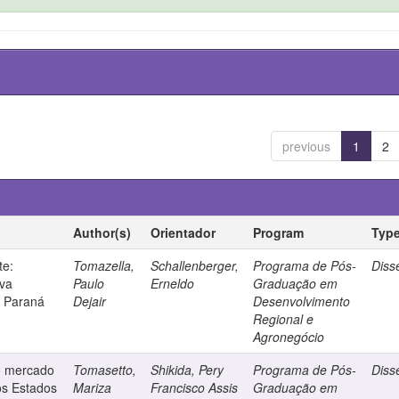
previous
1
2
Author(s)
Orientador
Program
Typ
te:
Tomazella,
Schallenberger,
Programa de Pós-
Diss
rva
Paulo
Erneldo
Graduação em
a, Paraná
Dejair
Desenvolvimento
Regional e
Agronegócio
o mercado
Tomasetto,
Shikida, Pery
Programa de Pós-
Diss
os Estados
Mariza
Francisco Assis
Graduação em