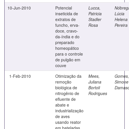
10-Jun-2010
Potencial
Lucca,
Nóbreg
inseticida de
Patricia
Lúcia
extratos de
Stadler
Helena
funcho, erva-
Rosa
Pereira
doce, cravo-
da-índia e do
preparado
homeopático
para o controle
de pulgão em
couve
1-Feb-2010
Otimização da
Mees,
Gomes,
remoção
Juliana
Simone
biológica de
Bortoli
Damas
nitrogênio de
Rodrigues
efluente de
abate e
industrialização
de aves
usando reator
em bateladas