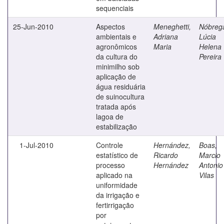
sequenciais
25-Jun-2010
Aspectos
Meneghetti,
Nóbreg
ambientais e
Adriana
Lúcia
agronômicos
Maria
Helena
da cultura do
Pereira
minimilho sob
aplicação de
água residuária
de suinocultura
tratada após
lagoa de
estabilização
1-Jul-2010
Controle
Hernández,
Boas,
estatístico de
Ricardo
Marcio
processo
Hernández
Antonio
aplicado na
Vilas
uniformidade
da irrigação e
fertirrigação
por