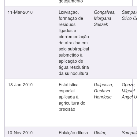
gotejamento
11-Mar-2010
Lixiviação,
Gonçalves,
Sampai
formação de
Morgana
Silvio C
resíduos
Suszek
ligados e
biorremediação
de atrazina em
solo subtropical
submetido à
aplicação de
água residuária
da suinocultura
13-Jan-2010
Estatística
Dalposso,
Opazo,
espacial
Gustavo
Miguel
aplicada à
Henrique
Angel U
agricultura de
precisão
10-Nov-2010
Poluição difusa
Dieter,
Sampai