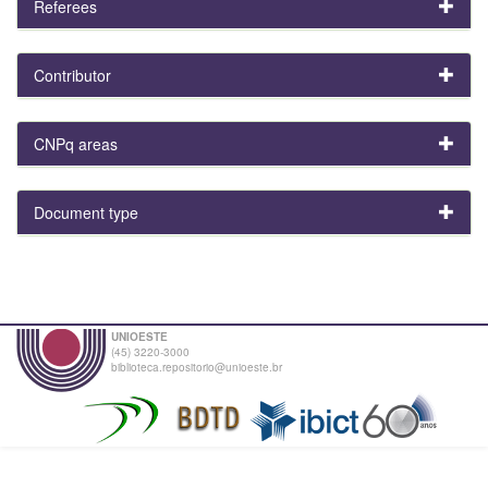
Referees
Contributor
CNPq areas
Document type
UNIOESTE
(45) 3220-3000
biblioteca.repositorio@unioeste.br