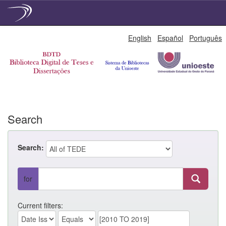
Skip
English
Español
Português
navigation
Search
Search:
for
Current filters: