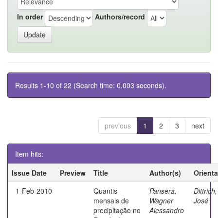
In order
Authors/record
Results 1-10 of 22 (Search time: 0.003 seconds).
previous
1
2
3
next
Item hits:
Issue Date
Preview
Title
Author(s)
Orient
1-Feb-2010
Quantis
Pansera,
Dittrich,
mensais de
Wagner
José
precipitação no
Alessandro