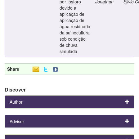
por fósforo
Jonathan
Silvio C
devido a
aplicação de
aplicação de
água residuária
da suinocultura
sob condição
de chuva
simulada
Share
Discover
Author
Advisor