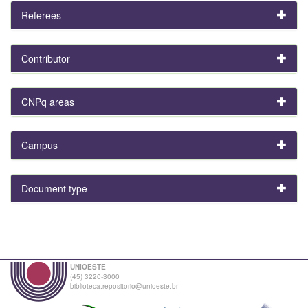
Referees
Contributor
CNPq areas
Campus
Document type
UNIOESTE
(45) 3220-3000
biblioteca.repositorio@unioeste.br