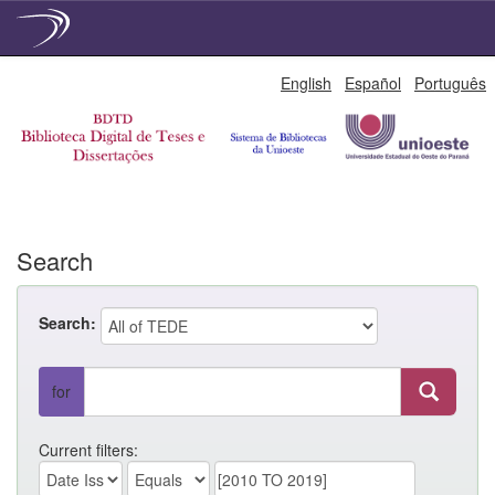
Skip
English
Español
Português
navigation
Search
Search:
for
Current filters: