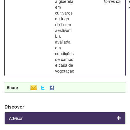
à giberela
Torres da
em
cultivares
de trigo
(Triticum
aestivum
L.),
avaliada
em
condições
de campo
e casa de
vegetação
Share
Discover
Advisor