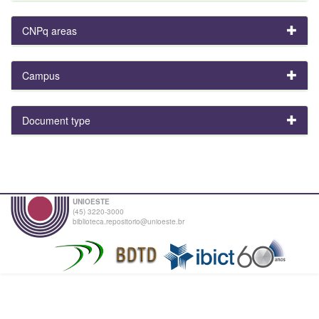
CNPq areas
Campus
Document type
UNIOESTE
(45) 3220-3000
biblioteca.repositorio@unioeste.br