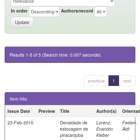
In order
Authors/record
Results 1-5 of 5 (Search time: 0.007 seconds).
previous
1
next
Item hits:
Issue Date
Preview
Title
Author(s)
Orienta
23-Feb-2010
Densidade de
Lorenz,
Feiden,
estocagem de
Evandro
Aldi
piracanjuba
Kleber