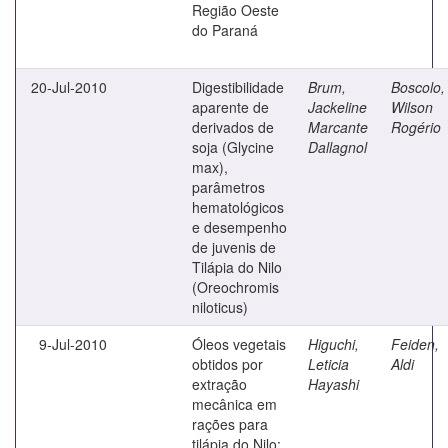
Região Oeste
do Paraná
20-Jul-2010
Digestibilidade
Brum,
Boscolo,
aparente de
Jackeline
Wilson
derivados de
Marcante
Rogério
soja (Glycine
Dallagnol
max),
parâmetros
hematológicos
e desempenho
de juvenis de
Tilápia do Nilo
(Oreochromis
niloticus)
9-Jul-2010
Óleos vegetais
Higuchi,
Feiden,
obtidos por
Leticia
Aldi
extração
Hayashi
mecânica em
rações para
tilápia do Nilo: