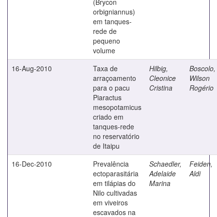
(Brycon
orbigniannus)
em tanques-
rede de
pequeno
volume
16-Aug-2010
Taxa de
Hilbig,
Boscolo,
arraçoamento
Cleonice
Wilson
para o pacu
Cristina
Rogério
Piaractus
mesopotamicus
criado em
tanques-rede
no reservatório
de Itaipu
16-Dec-2010
Prevalência
Schaedler,
Feiden,
ectoparasitária
Adelaide
Aldi
em tilápias do
Marina
Nilo cultivadas
em viveiros
escavados na