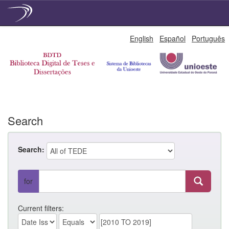
Skip
English
Español
Português
navigation
Search
Search:
for
Current filters: