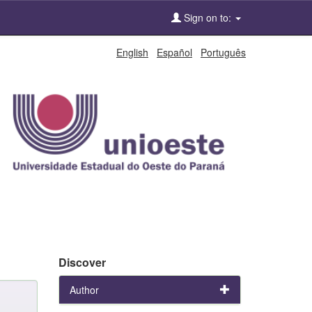
Sign on to:
English
Español
Português
Discover
Author