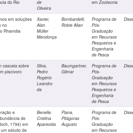
acia do Rio
de
em Zootecnia
Oliveira
ivos em soluções
Xavier,
Bombardelli,
Programa de
Diss
s no
Alan
Robie Allan
Pós-
do Rhamdia
Müller
Graduação
Mendonça
em Recursos
Pesqueiros e
Engenharia
de Pesca
em cascata sobre
Silva,
Baumgartner,
Programa de
Diss
um piscívoro
Pedro
Gilmar
Pós-
Rogério
Graduação
Leandro
em Recursos
da
Pesqueiros e
Engenharia
de Pesca
eração e
Benelle,
Piana,
Programa de
Diss
abundância de
Cristina
Pitágoras
Pós-
Bloch, 1794) em
Aparecida
Augusto
Graduação
: um estudo de
em Recursos