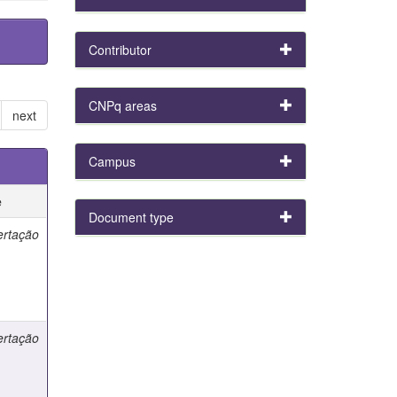
Contributor
CNPq areas
next
Campus
e
Document type
ertação
ertação