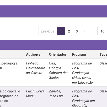
previous
1
2
3
4
...
16
Author(s)
Orientador
Program
Typ
a pedagogia
Pinheiro,
Cêa,
Programa de
Diss
AE
Dalessandro
Geórgia
Pós-
de Oliveira
Sobreira dos
Graduação
Santos
stricto sensu
em Educação
a do capital e
Flach, Loiva
Zanella,
Programa de
Diss
integração da
Marli
José Luiz
Pós-
io de
Graduação em
á
Geografia