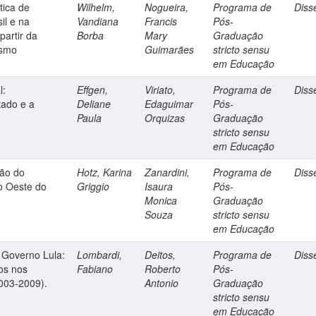
tica de
Wilhelm,
Nogueira,
Programa de
Diss
il e na
Vandiana
Francis
Pós-
partir da
Borba
Mary
Graduação
ismo
Guimarães
stricto sensu
em Educação
l:
Effgen,
Viriato,
Programa de
Diss
tado e a
Deliane
Edaguimar
Pós-
Paula
Orquizas
Graduação
stricto sensu
em Educação
ção do
Hotz, Karina
Zanardini,
Programa de
Diss
o Oeste do
Griggio
Isaura
Pós-
Monica
Graduação
Souza
stricto sensu
em Educação
o Governo Lula:
Lombardi,
Deitos,
Programa de
Diss
cos nos
Fabiano
Roberto
Pós-
2003-2009).
Antonio
Graduação
stricto sensu
em Educação