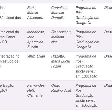
das
Portz,
Carvalhal,
Programa de
Diss
s na
Márcio
Marcelo
Pós-
São José das
Alexandre
Dornelis
Graduação em
Geografia
ambiental do
Modanese,
Francischett,
Programa de
Diss
yme Canet
Ione
Mafalda
Pós-
 - PR
Aparecida
Nesi
Graduação em
Zucchi
Geografia
ntegração no
Welz, Lilian
Rizzotto,
Programa de
Diss
 estudo de
Maria Lucia
Pós-
s
Frizon
Graduação
stricto sensu
em Educação
erização,
Fernandes,
Orso,
Programa de
Diss
ação?
Hélio
Paulino José
Pós-
Clemente
Graduação
stricto sensu
em Educação