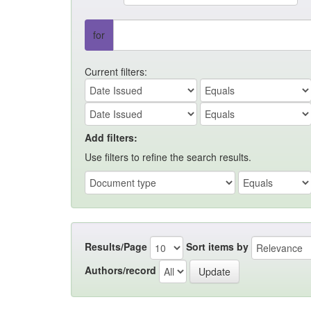
for
Current filters:
Add filters:
Use filters to refine the search results.
Results/Page
Sort items by
Authors/record