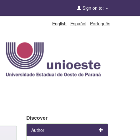
Sign on to:
English
Español
Português
Discover
Author