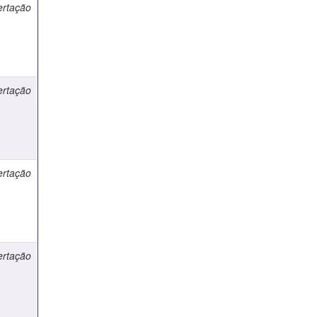
ertação
ertação
ertação
ertação