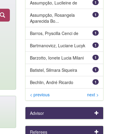
Assumpção, Lucileine de
1
Assumpção, Rosangela
1
Aparecida Bo...
Barros, Pryscilla Cenci de
1
Bartmanovicz, Luciane Lucyk
1
Barzotto, Ionete Lucia Milani
1
Batistel, Silmara Siqueira
1
Bechlin, André Ricardo
1
< previous
next >
Advisor
Referees