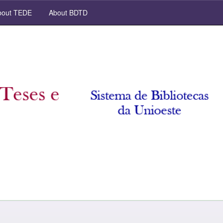
out TEDE
About BDTD