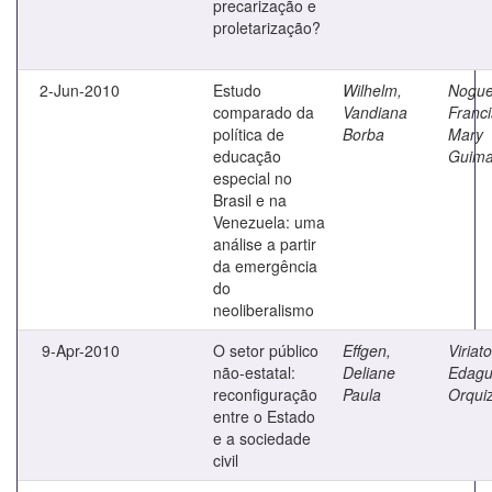
precarização e
proletarização?
2-Jun-2010
Estudo
Wilhelm,
Nogue
comparado da
Vandiana
Franci
política de
Borba
Mary
educação
Guima
especial no
Brasil e na
Venezuela: uma
análise a partir
da emergência
do
neoliberalismo
9-Apr-2010
O setor público
Effgen,
Viriato
não-estatal:
Deliane
Edagu
reconfiguração
Paula
Orqui
entre o Estado
e a sociedade
civil