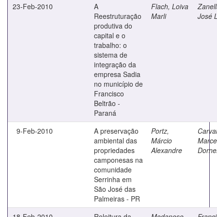
23-Feb-2010
A
Flach, Loiva
Zanell
Reestruturação
Marli
José L
produtiva do
capital e o
trabalho: o
sistema de
integração da
empresa Sadia
no município de
Francisco
Beltrão -
Paraná
9-Feb-2010
A preservação
Portz,
Carval
ambiental das
Márcio
Marce
propriedades
Alexandre
Dornel
camponesas na
comunidade
Serrinha em
São José das
Palmeiras - PR
18-Feb-2010
Releitura da
Modanese,
Franci