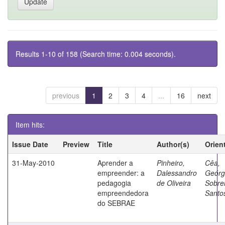
Results 1-10 of 158 (Search time: 0.004 seconds).
previous
1
2
3
4
...
16
next
Item hits:
Issue Date
Preview
Title
Author(s)
Orien
31-May-2010
Aprender a
Pinheiro,
Cêa,
empreender: a
Dalessandro
Geórg
pedagogia
de Oliveira
Sobre
empreendedora
Santo
do SEBRAE