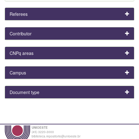
Referees
Contributor
CNPq areas
Campus
Document type
UNIOESTE
(45) 3220-3000
biblioteca.repositorio@unioeste.br