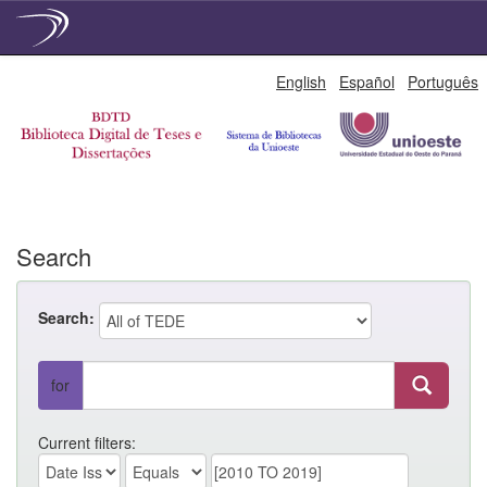
Skip
English
Español
Português
navigation
Search
Search:
for
Current filters: