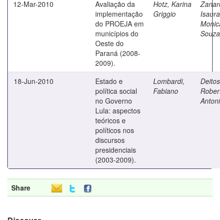
12-Mar-2010
Avaliação da
Hotz, Karina
Zanard
implementação
Griggio
Isaura
do PROEJA em
Monic
municípios do
Souza
Oeste do
Paraná (2008-
2009).
18-Jun-2010
Estado e
Lombardi,
Deitos
política social
Fabiano
Rober
no Governo
Anton
Lula: aspectos
teóricos e
políticos nos
discursos
presidenciais
(2003-2009).
Share