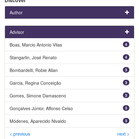
Discover
Author
Advisor
Boas, Marcio Antonio Vilas
4
Stangarlin, José Renato
4
Bombardelli, Robie Allan
3
Garcia, Regina Conceição
3
Gomes, Simone Damasceno
3
Gonçalves Júnior, Affonso Celso
3
Módenes, Aparecido Nivaldo
3
< previous
next >