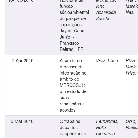
função
Ione
Mafal
sócioambiental
Aparecida
Nesi
do parque de
Zucchi
exposições
Jayme Canet
Junior -
Francisco
Beltrão - PR
7-Apr-2010
A saúde no
Welz, Lilian
Rizzot
processo de
Maria
integração no
Frizon
âmbito do
MERCOSUL:
um estudo de
suas
resoluções e
acordos
5-Mar-2010
O trabalho
Fernandes,
Orso,
docente :
Hélio
Paulin
pauperização,
Clemente