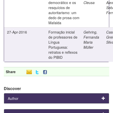
democrático e os
Cleusa
Ale
resquícios de
Seb
autoritarismo: um
Ferr
dedo de prosa com
Mafalda
27-Apr-2016
Formação inicial
Gehring,
Cast
de professores de
Fernanda
Gre
Língua
Maria
Silv
Portuguesa:
Müller
retratos e reflexos
do PIBID
Share
Discover
Author