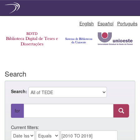
Skip
English
Español
Português
navigation
Search
Search:
for
Current filters: