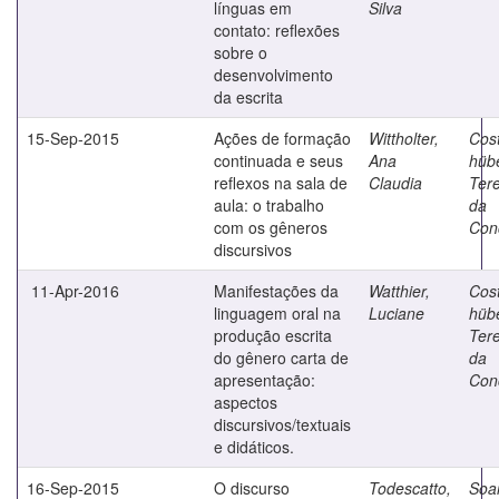
línguas em
Silva
contato: reflexões
sobre o
desenvolvimento
da escrita
15-Sep-2015
Ações de formação
Wittholter,
Cos
continuada e seus
Ana
hüb
reflexos na sala de
Claudia
Ter
aula: o trabalho
da
com os gêneros
Con
discursivos
11-Apr-2016
Manifestações da
Watthier,
Cos
linguagem oral na
Luciane
hüb
produção escrita
Ter
do gênero carta de
da
apresentação:
Con
aspectos
discursivos/textuais
e didáticos.
16-Sep-2015
O discurso
Todescatto,
Soa