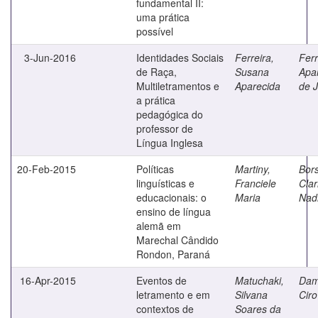
fundamental II:
uma prática
possível
3-Jun-2016
Identidades Sociais
Ferreira,
Ferr
de Raça,
Susana
Apa
Multiletramentos e
Aparecida
de 
a prática
pedagógica do
professor de
Língua Inglesa
20-Feb-2015
Políticas
Martiny,
Bors
linguísticas e
Franciele
Clar
educacionais: o
Maria
Nad
ensino de língua
alemã em
Marechal Cândido
Rondon, Paraná
16-Apr-2015
Eventos de
Matuchaki,
Dam
letramento e em
Silvana
Ciro
contextos de
Soares da