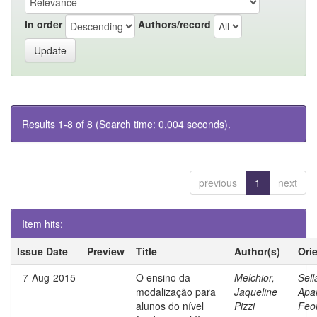
In order
Authors/record
Results 1-8 of 8 (Search time: 0.004 seconds).
previous
1
next
Item hits:
Issue Date
Preview
Title
Author(s)
Ori
7-Aug-2015
O ensino da
Melchior,
Sell
modalização para
Jaqueline
Apa
alunos do nível
Pizzi
Feo