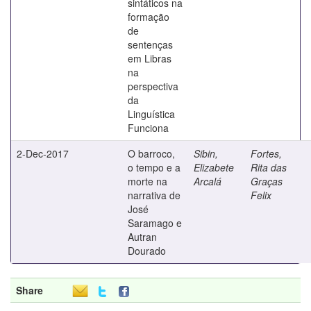
sintáticos na
formação
de
sentenças
em Libras
na
perspectiva
da
Linguística
Funciona
2-Dec-2017
O barroco,
Sibin,
Fortes,
o tempo e a
Elizabete
Rita das
morte na
Arcalá
Graças
narrativa de
Felix
José
Saramago e
Autran
Dourado
Share