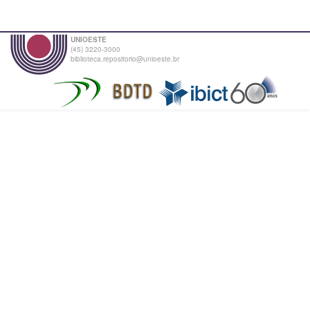
UNIOESTE
(45) 3220-3000
biblioteca.repositorio@unioeste.br