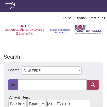
Skip
English
Español
Português
navigation
Search
Search:
for
Current filters: