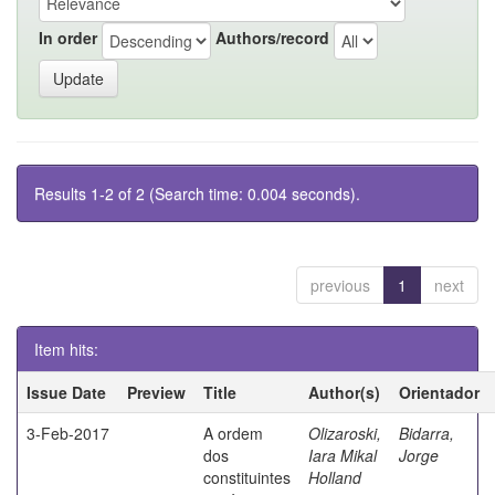
In order
Authors/record
Results 1-2 of 2 (Search time: 0.004 seconds).
previous
1
next
Item hits:
Issue Date
Preview
Title
Author(s)
Orientador
3-Feb-2017
A ordem
Olizaroski,
Bidarra,
dos
Iara Mikal
Jorge
constituintes
Holland