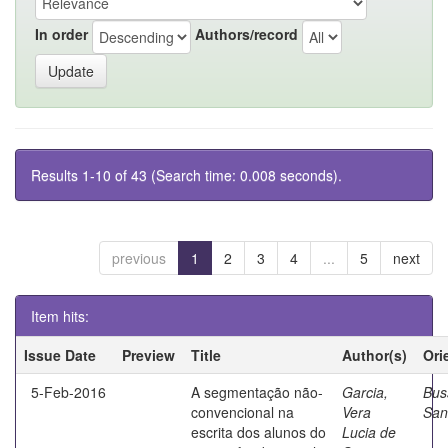
In order
Authors/record
Results 1-10 of 43 (Search time: 0.008 seconds).
previous
1
2
3
4
...
5
next
Item hits:
Issue Date
Preview
Title
Author(s)
Ori
5-Feb-2016
A segmentação não-
Garcia,
Bus
convencional na
Vera
San
escrita dos alunos do
Lucia de