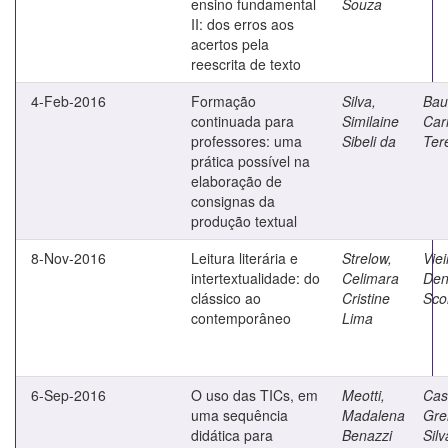
ensino fundamental
Souza
II: dos erros aos
acertos pela
reescrita de texto
4-Feb-2016
Formação
Silva,
Bau
continuada para
Similaine
Ca
professores: uma
Sibeli da
Ter
prática possível na
elaboração de
consignas da
produção textual
8-Nov-2016
Leitura literária e
Strelow,
Viei
intertextualidade: do
Celimara
Den
clássico ao
Cristine
Scol
contemporâneo
Lima
6-Sep-2016
O uso das TICs, em
Meotti,
Cas
uma sequência
Madalena
Gre
didática para
Benazzi
Silv