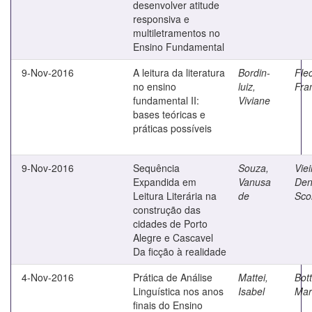
desenvolver atitude
responsiva e
multiletramentos no
Ensino Fundamental
9-Nov-2016
A leitura da literatura
Bordin-
Fle
no ensino
luiz,
Fra
fundamental II:
Viviane
bases teóricas e
práticas possíveis
9-Nov-2016
Sequência
Souza,
Viei
Expandida em
Vanusa
Den
Leitura Literária na
de
Scol
construção das
cidades de Porto
Alegre e Cascavel
Da ficção à realidade
4-Nov-2016
Prática de Análise
Mattei,
Bot
Linguística nos anos
Isabel
Mar
finais do Ensino