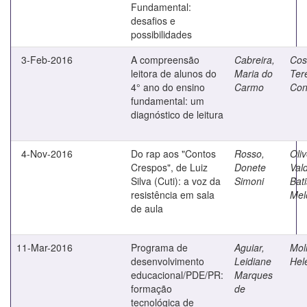
Fundamental:
desafios e
possibilidades
3-Feb-2016
A compreensão
Cabreira,
Cos
leitora de alunos do
Maria do
Ter
4° ano do ensino
Carmo
Con
fundamental: um
diagnóstico de leitura
4-Nov-2016
Do rap aos "Contos
Rosso,
Oliv
Crespos", de Luiz
Donete
Val
Silva (Cuti): a voz da
Simoni
Bat
resistência em sala
Mel
de aula
11-Mar-2016
Programa de
Aguiar,
Moli
desenvolvimento
Leidiane
Hel
educacional/PDE/PR:
Marques
formação
de
tecnológica de