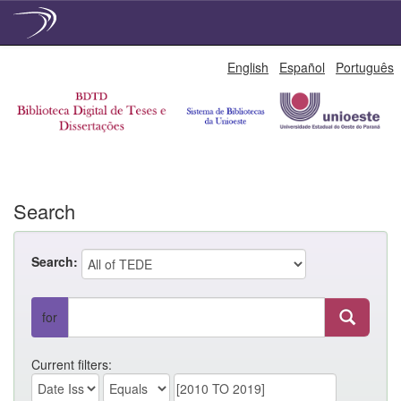
Skip
English
Español
Português
navigation
Search
Search:
for
Current filters: