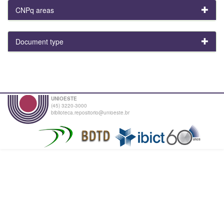
CNPq areas
Document type
UNIOESTE
(45) 3220-3000
biblioteca.repositorio@unioeste.br