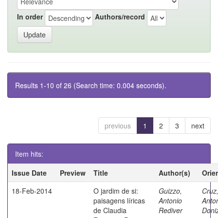
In order
Authors/record
Results 1-10 of 26 (Search time: 0.004 seconds).
previous
1
2
3
next
Item hits:
Issue Date
Preview
Title
Author(s)
Orie
18-Feb-2014
O jardim de si:
Guizzo,
Cruz
paisagens líricas
Antonio
Anto
de Claudia
Rediver
Doniz