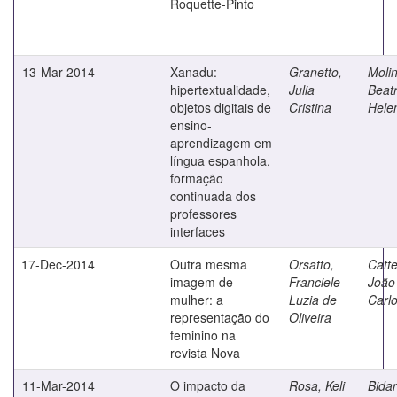
Roquette-Pinto
13-Mar-2014
Xanadu:
Granetto,
Molin
hipertextualidade,
Julia
Beatr
objetos digitais de
Cristina
Hele
ensino-
aprendizagem em
língua espanhola,
formação
continuada dos
professores
interfaces
17-Dec-2014
Outra mesma
Orsatto,
Catte
imagem de
Franciele
João
mulher: a
Luzia de
Carl
representação do
Oliveira
feminino na
revista Nova
11-Mar-2014
O impacto da
Rosa, Keli
Bidar