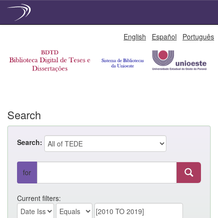
Skip
English
Español
Português
navigation
Search
Search:
for
Current filters: