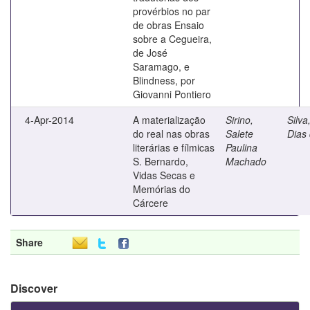
provérbios no par
de obras Ensaio
sobre a Cegueira,
de José
Saramago, e
Blindness, por
Giovanni Pontiero
4-Apr-2014
A materialização
Sirino,
Silva
do real nas obras
Salete
Dias
literárias e fílmicas
Paulina
S. Bernardo,
Machado
Vidas Secas e
Memórias do
Cárcere
Share
Discover