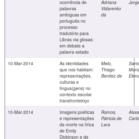
ocorrência de
Adriana
Jorg
palavras
Vidarenko
ambíguas em
da
português no
processo
tradutório para
Libras via glosas:
em debate a
palavra estado
10-Mar-2014
As identidades
Melo,
Sant
que nos habitam:
Thiago
Mari
representações,
Benitez de
Elena
culturas e
língua(gens) no
contexto escolar
transfronteiriço
10-Mar-2014
Imagens poéticas
Ramos,
Aissa
e representações
Patricia de
Carl
da morte na lírica
Lara
de Emily
Dickinson e de