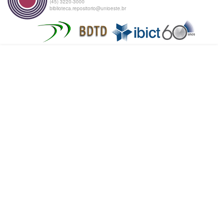
(45) 3220-3000
biblioteca.repositorio@unioeste.br