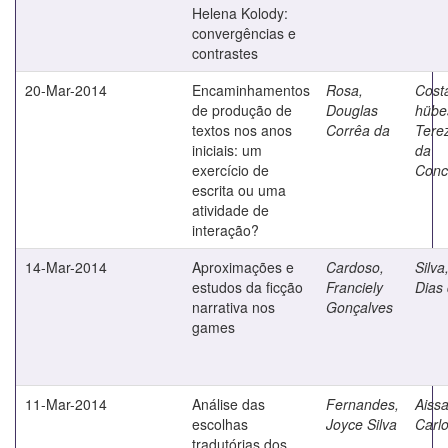
Helena Kolody:
convergências e
contrastes
20-Mar-2014
Encaminhamentos
Rosa,
Cost
de produção de
Douglas
hübe
textos nos anos
Corrêa da
Tere
iniciais: um
da
exercício de
Conc
escrita ou uma
atividade de
interação?
14-Mar-2014
Aproximações e
Cardoso,
Silva
estudos da ficção
Franciely
Dias
narrativa nos
Gonçalves
games
11-Mar-2014
Análise das
Fernandes,
Aissa
escolhas
Joyce Silva
Carl
tradutórias dos