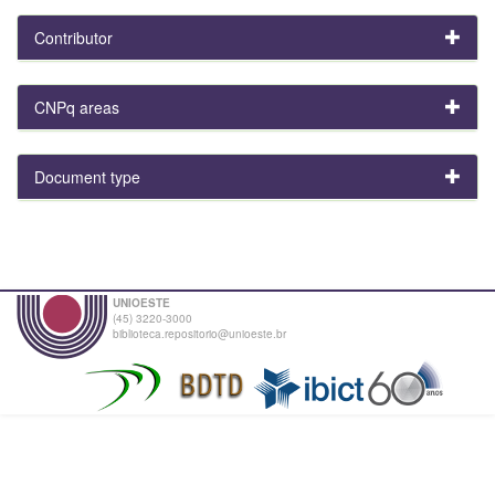
Contributor
CNPq areas
Document type
UNIOESTE
(45) 3220-3000
biblioteca.repositorio@unioeste.br