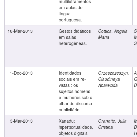
multiletramentos
em aulas de
língua
portuguesa.
18-Mar-2013
Gestos didáticos
Cottica, Angela
S
em salas
Maria
M
heterogêneas.
S
1-Dec-2013
Identidades
Grzeszezeszyn,
A
sociais em re-
Claudineya
G
vistas : os
Aparecida
B
sujeitos homens
e mulheres sob o
olhar do discurso
publicitário
3-Mar-2013
Xanadu:
Granetto, Julia
M
hipertextualidade,
Cristina
B
objetos digitais
H