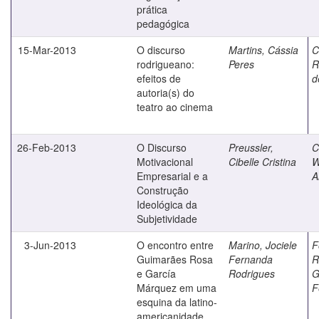
prática
pedagógica
15-Mar-2013
O discurso
Martins, Cássia
C
rodrigueano:
Peres
R
efeitos de
d
autoria(s) do
teatro ao cinema
26-Feb-2013
O Discurso
Preussler,
C
Motivacional
Cibelle Cristina
W
Empresarial e a
A
Construção
Ideológica da
Subjetividade
3-Jun-2013
O encontro entre
Marino, Jociele
F
Guimarães Rosa
Fernanda
R
e García
Rodrigues
G
Márquez em uma
F
esquina da latino-
americanidade.