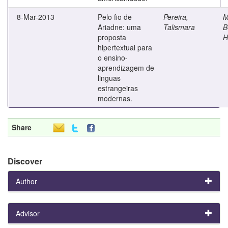
8-Mar-2013
Pelo fio de
Pereira,
M
Ariadne: uma
Talismara
B
proposta
H
hipertextual para
o ensino-
aprendizagem de
linguas
estrangeiras
modernas.
Share
Discover
Author
Advisor