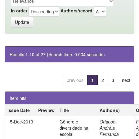
In order
Authors/record
Results 1-10 of 27 (Search time: 0.004 seconds).
previous
1
2
3
next
Item hits:
Issue Date
Preview
Title
Author(s)
O
5-Dec-2013
Gênero e
Orlando,
F
diversidade na
Andréia
A
escola:
Fernanda
d