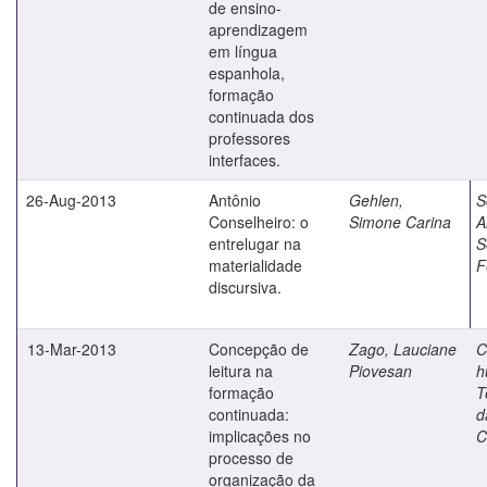
de ensino-
aprendizagem
em língua
espanhola,
formação
continuada dos
professores
interfaces.
26-Aug-2013
Antônio
Gehlen,
S
Conselheiro: o
Simone Carina
A
entrelugar na
S
materialidade
F
discursiva.
13-Mar-2013
Concepção de
Zago, Lauciane
C
leitura na
Piovesan
h
formação
T
continuada:
d
implicações no
C
processo de
organização da