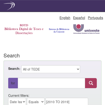
Skip
English
Español
Português
navigation
Search
Search:
for
Current filters: