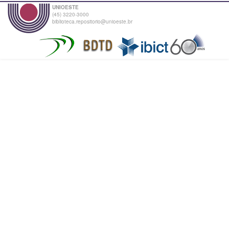
UNIOESTE
(45) 3220-3000
biblioteca.repositorio@unioeste.br