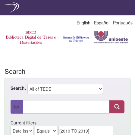
Skip
English
Español
Português
navigation
Search
Search:
for
Current filters: