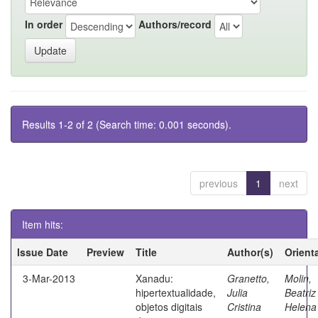
In order
Authors/record
Results 1-2 of 2 (Search time: 0.001 seconds).
previous
1
next
Item hits:
Issue Date
Preview
Title
Author(s)
Orient
3-Mar-2013
Xanadu:
Granetto,
Molin,
hipertextualidade,
Julia
Beatriz
objetos digitais
Cristina
Helena