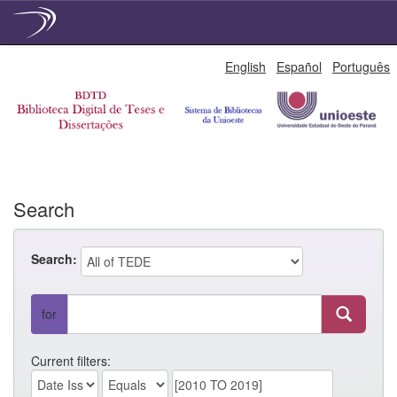
Skip
English
Español
Português
navigation
Search
Search:
for
Current filters: