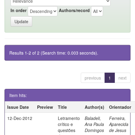
In order
Authors/record
Results 1-2 of 2 (Search time: 0.003 seconds).
previous
1
next
Item hits:
Issue Date
Preview
Title
Author(s)
Orientador
12-Dec-2012
Letramento
Baladeli,
Ferreira,
crítico e
Ana Paula
Aparecida
questões
Domingos
de Jesus