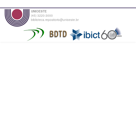
UNIOESTE
(45) 3220-3000
biblioteca.repositorio@unioeste.br